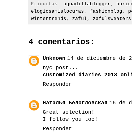
Etiquetas:
aguadillablogger
,
boric
elogiosamislocuras
,
fashionblog
,
p
wintertrends
,
zaful
,
zafulsweaters
4 comentarios:
Unknown
14 de diciembre de 2
nyc post...
customized diaries 2018 onl
Responder
Наталья Белогловская
16 de d
Great selection!
I follow you too!
Responder