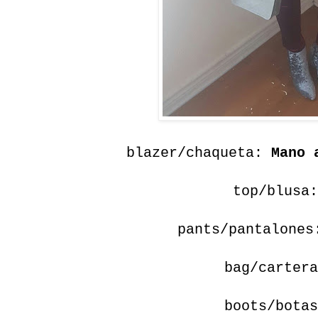
blazer/chaqueta:
Mano 
top/blusa
pants/pantalone
bag/carter
boots/bota