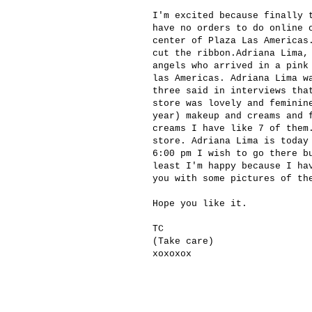
I'm excited
because finally
have no
orders
to do
online 
center of
Plaza Las
Americas
cut the
ribbon
.
Adriana
Lima
,
angels
who arrived in a
pin
las
Americas.
Adriana
Lima
w
three
said
in interviews
th
store was
lovely and
feminin
year
) makeup
and creams
and 
creams
I have like
7 of them
store.
Adriana
Lima
is
today
6:00
pm
I
wish to go there
b
least I'm
happy
because I ha
you with
some pictures of
th
Hope
you like it.
TC
(
Take care
)
xoxoxox