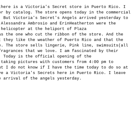
there is a
Victoria
's Secret
store
in
Puerto Rico.
I
or
by catalog.
The store
opens
today in the
commercial
.
But
Victoria's Secret
's Angels
arrived yesterday
to
 Alessandra
Ambrosio
and Erin
Heatherton
were the
k
helicopter at
the heliport of
Plaza
as the one who
cut the
ribbon of the
store.
And the
at
they like the weather
of Puerto Rico and that
the
e
.
The store sells
lingerie,
Pink
line
,
swimsuits
(
all
fragrances
that we love
.
I am fascinated by
their
.
Today is
the official opening of
the
taking pictures
with customers
from 4:00
pm
to
ut
I
do not know if
I have the time
today
to do so
at
ve a
Victoria's
Secrets
here in
Puerto Rico.
I leave
e arrival of the
angels
yesterday.