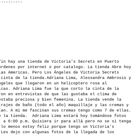
----
fin hay una tienda de Victoria's Secrets en Puerto
ordenes por internet o por catalogo. La tienda Abre hoy
Las Americas. Pero Los Ángeles de Victoria Secrets
 cinta de la tienda.Adriana Lima, Alessandra Ambrosio y
ngeles que llegaron en un helicoptero rosa al
icas. Adriana Lima fue la que corto la cinta de la
ron en entrevistas de que las gustaba el clima de
estaba preciosa y bien femenina. La tienda vende la
trajes de baño (todo el año) maquillaje y las cremas y
tan. A mi me fascinan sus cremas tengo como 7 de ellas.
e la tienda. Adriana Lima estará hoy tomándose fotos
. a 6:00 p.m. Quisiera ir para allá pero no se si tenga
 lo menos estoy feliz porque tengo un Victoria's
 Les dejo con algunas fotos de la llegada de los