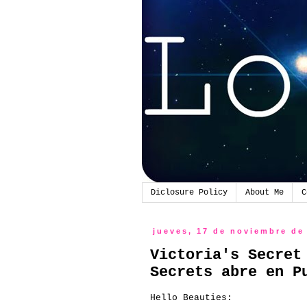
Diclosure Policy
About Me
C
jueves, 17 de noviembre de
Victoria's Secret
Secrets abre en P
Hello
Beauties
: