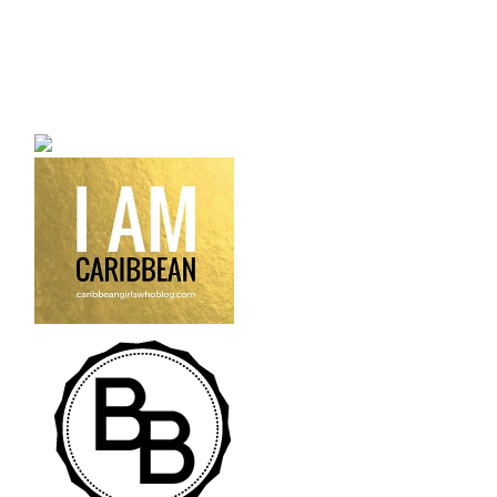
a bilingual personal style
fashion blog a blog that
talks about fashion,
trends and all its
craziness.