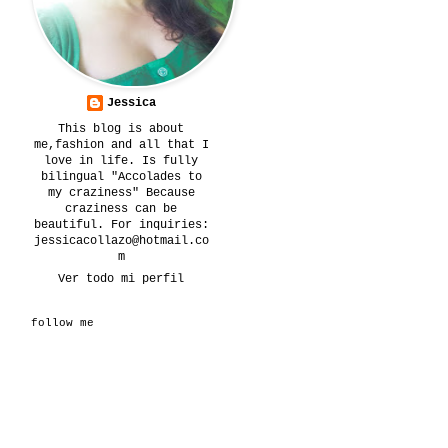
Jessica
This blog is about
me,fashion and all that I
love in life. Is fully
bilingual "Accolades to
my craziness" Because
craziness can be
beautiful. For inquiries:
jessicacollazo@hotmail.co
m
Ver todo mi perfil
follow me