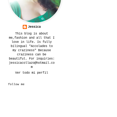
Jessica
This blog is about
me,fashion and all that I
love in life. Is fully
bilingual "Accolades to
my craziness" Because
craziness can be
beautiful. For inquiries:
jessicacollazo@hotmail.co
m
Ver todo mi perfil
follow me