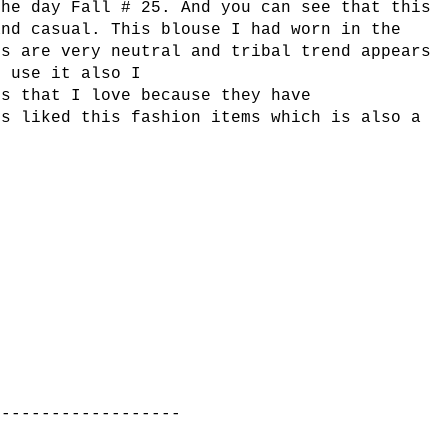
the day
Fall
# 25.
And you can see
that this
and
casual.
This
blouse
I
had worn
in the
rs
are very
neutral and
tribal
trend
appears
I use it
also I
ls
that I love
because they have
ys
liked
this fashion
items
which is also
a
--------