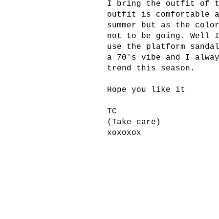
I bring
the outfit
of 
outfit
is comfortable 
summer but
as the colo
not to be
going.
Well
use
the
platform
sanda
a
70's
vibe
and
I alwa
trend
this season.
Hope you like it
TC
(
Take care
)
xoxoxox
----------