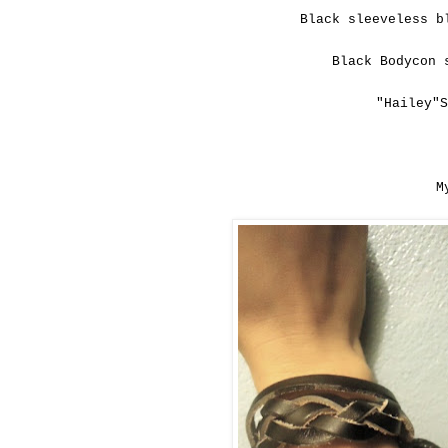
Black sleeveless b
Black Bodycon 
"Hailey"S
M