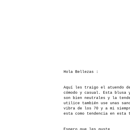
Hola Bellezas :
Aquí les traigo el atuendo d
cómodo y casual. Esta blusa 
son bien neutrales y la tend
utilice también use unas san
vibra de los 70 y a mi siemp
esta como tendencia en esta 
Espero que les guste