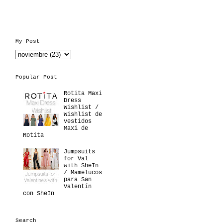
My Post
Popular Post
Rotita Maxi
Dress
Wishlist /
Wishlist de
vestidos
Maxi de
Rotita
Jumpsuits
for Val
with SheIn
/ Mamelucos
para San
Valentín
con SheIn
Search