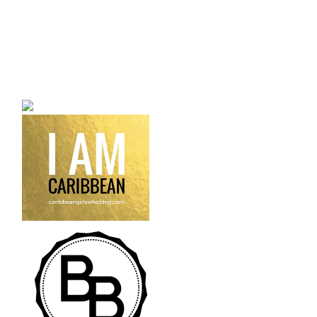
a bilingual personal style
fashion blog a blog that
talks about fashion,
trends and all its
craziness.