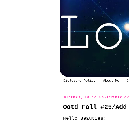
Diclosure Policy
About Me
C
viernes, 18 de noviembre d
Ootd Fall #25/Add
Hello
Beauties
: