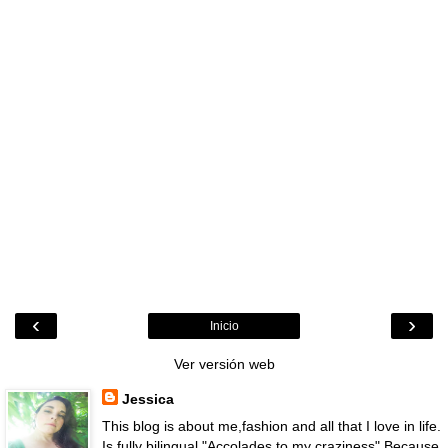
‹
›
Inicio
Ver versión web
Jessica
This blog is about me,fashion and all that I love in life.
Is fully bilingual "Accolades to my craziness" Because