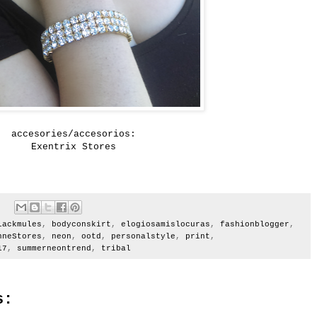
accesories/accesorios:
Exentrix Stores
lackmules
,
bodyconskirt
,
elogiosamislocuras
,
fashionblogger
,
nneStores
,
neon
,
ootd
,
personalstyle
,
print
,
17
,
summerneontrend
,
tribal
s: