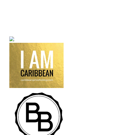
a bilingual personal style
fashion blog a blog that
talks about fashion,
trends and all its
craziness.