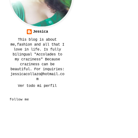
Jessica
This blog is about
me,fashion and all that I
love in life. Is fully
bilingual "Accolades to
my craziness" Because
craziness can be
beautiful. For inquiries:
jessicacollazo@hotmail.co
m
Ver todo mi perfil
follow me