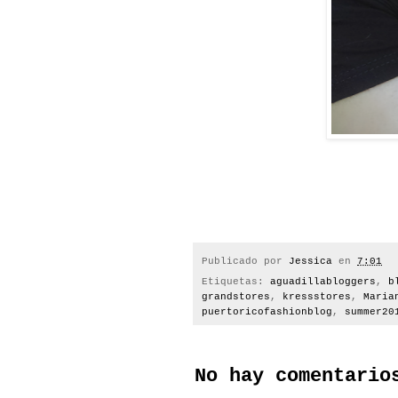
Publicado por
Jessica
en
7:01
Etiquetas:
aguadillabloggers
,
b
grandstores
,
kressstores
,
Maria
puertoricofashionblog
,
summer20
No hay comentario