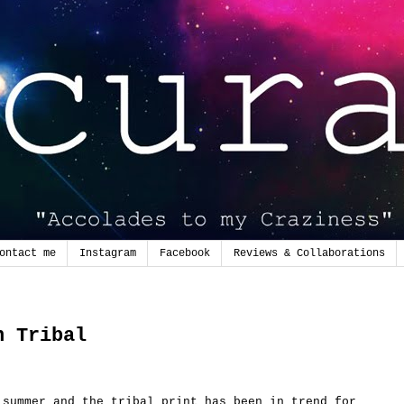
ontact me
Instagram
Facebook
Reviews & Collaborations
n Tribal
 summer and the tribal print has been in trend for