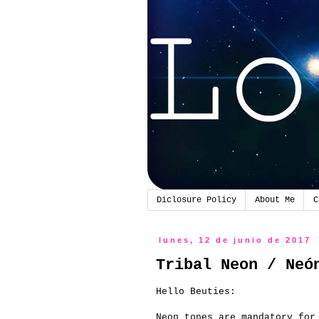
Diclosure Policy
About Me
C
lunes, 12 de junio de 2017
Tribal Neon / Neó
Hello Beuties:
Neon tones are mandatory for