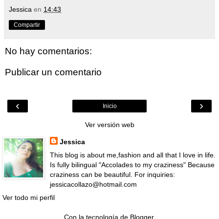
Jessica
en
14:43
Compartir
No hay comentarios:
Publicar un comentario
‹
›
Inicio
Ver versión web
Jessica
This blog is about me,fashion and all that I love in life.
Is fully bilingual "Accolades to my craziness" Because
craziness can be beautiful. For inquiries:
jessicacollazo@hotmail.com
Ver todo mi perfil
Con la tecnología de
Blogger
.