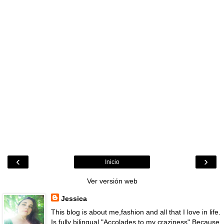
‹
›
Inicio
Ver versión web
Jessica
This blog is about me,fashion and all that I love in life.
Is fully bilingual "Accolades to my craziness" Because