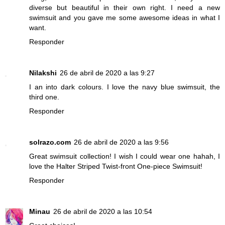
diverse but beautiful in their own right. I need a new
swimsuit and you gave me some awesome ideas in what I
want.
Responder
Nilakshi
26 de abril de 2020 a las 9:27
I an into dark colours. I love the navy blue swimsuit, the
third one.
Responder
solrazo.com
26 de abril de 2020 a las 9:56
Great swimsuit collection! I wish I could wear one hahah, I
love the Halter Striped Twist-front One-piece Swimsuit!
Responder
Minau
26 de abril de 2020 a las 10:54