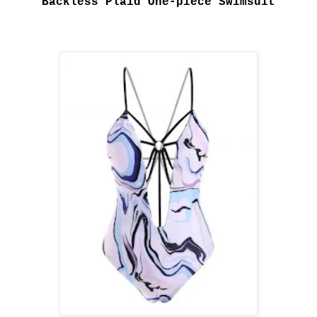
Backless Plaid One-piece Swimsuit