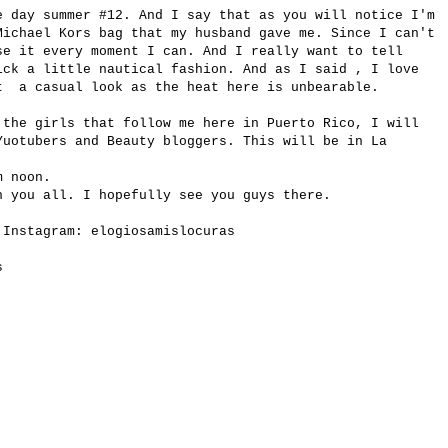
e day summer #12. And I say that as you will notice I'm
Michael Kors bag that my husband gave me. Since I can't
se it every moment I can. And I really want to tell
ick a little nautical fashion. And as I said , I love
t a casual look as the heat here is unbearable.
 the girls that follow me here in Puerto Rico, I will
Yuotubers and Beauty bloggers. This will be in La
m noon.
h you all. I hopefully see you guys there.
n Instagram:
elogiosamislocuras
s