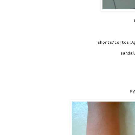
shorts/cortos:A
sandal
M