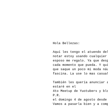
Hola Bellezas:
Aquí les tengo el atuendo de
notar estoy usando cualquier
esposo me regalo. Ya que des
cada momento que pueda. Y qu
que saque un poco mi moda ná
fascina. La use lo mas casua
También les quería anunciar 
estaré en el
4to Meetup de Yuotubers y bl
P.R.
el domingo 4 de agosto desde
Vamos a pasarla bien y a com