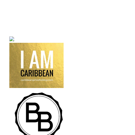
a bilingual personal style
fashion blog a blog that
talks about fashion,
trends and all its
craziness.