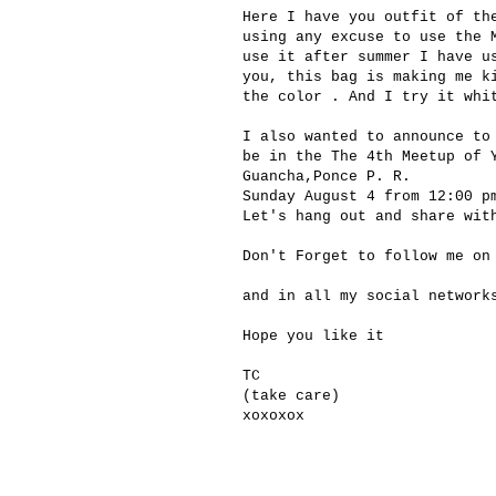
Here I have you outfit of th
using any excuse to use the 
use it after summer I have u
you, this bag is making me k
the color . And I try it whi
I also wanted to announce to
be in the
The 4th Meetup of 
Guancha,Ponce P. R.
Sunday August 4 from 12:00 p
Let's hang out and share wit
Don't Forget to follow me o
and in all my social network
Hope you like it
TC
(take care)
xoxoxox