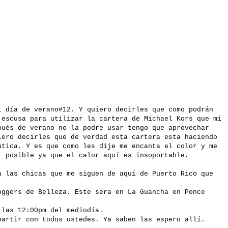
l día de verano#12. Y quiero decirles que como podrán
 escusa para utilizar la cartera de Michael Kors que mi
pués de verano no la podre usar tengo que aprovechar
iero decirles que de verdad esta cartera esta haciendo
utica. Y es que como les dije me encanta el color y me
l posible ya que el calor aquí es insoportable.
a las chicas que me siguen de aquí de Puerto Rico que
oggers de Belleza. Este sera en La Guancha en Ponce
 las 12:00pm del mediodía.
partir con todos ustedes. Ya saben las espero allí.