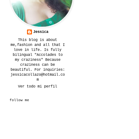
Jessica
This blog is about
me,fashion and all that I
love in life. Is fully
bilingual "Accolades to
my craziness" Because
craziness can be
beautiful. For inquiries:
jessicacollazo@hotmail.co
m
Ver todo mi perfil
follow me