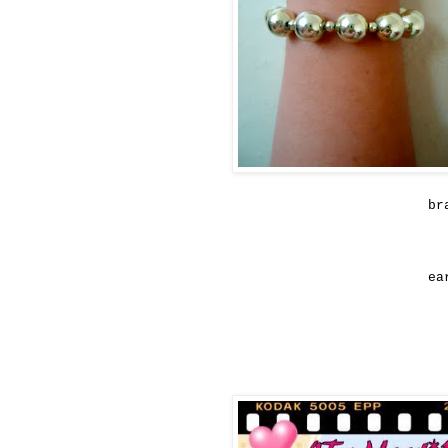
br
ea