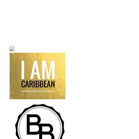
a bilingual personal style
fashion blog a blog that
talks about fashion,
trends and all its
craziness.