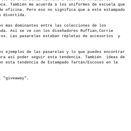
oca. También me acuerda a los uniformes de escuela que
de oficina. Pero eso no significa que a este estampado
a divertida.
os mas dominantes entre las colecciones de los
ada. Así se ve con los diseñadores Ruffian,Corrie
ros. Las pasarelas estaban repletas de accesorios y
os ejemplos de las pasarelas y lo que puedes encontrar
ara así poder seguir esta tendencia. También ideas de
on esta tendencia de Estampado Tartán/Escoses en la
i "giveaway".