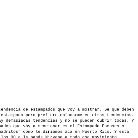
-------
tendencia de estampados que voy a mostrar. Se que deben
 estampado pero prefiero enfocarme en otras tendencias.
ay demasiadas tendencias y no se pueden cubrir todas. Y
pados que voy a mencionar es el Estampado Escoses o
uadritos" como le diriamos acá en Puerto Rico. Y esta
 los 90 a la banda Nirvana a todo ese movimiento