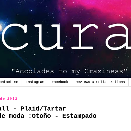
ontact me
Instagram
Facebook
Reviews & Collaborations
 de 2012
all - Plaid/Tartar
de moda :Otoño - Estampado