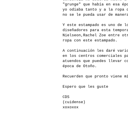
"grunge" que había en esa ép
yo odiaba tanto y a la ropa 
no se le pueda usar de maner
Y este estampado es uno de l
diseñadores para esta tempor
Nielseon,Rachel Zoe entre ot
ropa con este estampado.
A continuación les daré vari
en los centros comerciales p
atuendos que puedes llevar c
época de Otoño.
Recuerden que pronto viene m
Espero que les guste
CDS
(cuidense)
xoxoxox