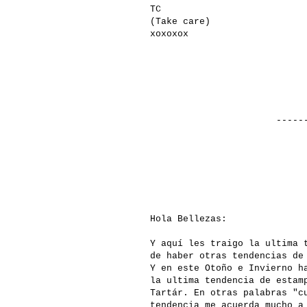
TC
(Take care)
xoxoxox
-------------
Hola Bellezas:
Y aquí les traigo la ultima 
de haber otras tendencias de
Y en este Otoño e Invierno h
la ultima tendencia de estam
Tartár. En otras palabras "c
tendencia me acuerda mucho a