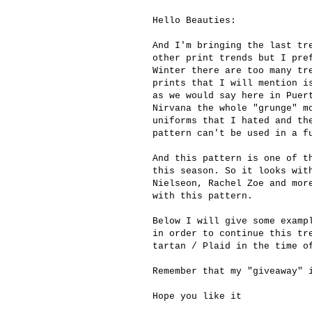
Hello Beauties:
And I'm bringing the last tr
other print trends but I pre
Winter there are too many tr
prints that I will mention i
as we would say here in Puer
Nirvana the whole "grunge" m
uniforms that I hated and th
pattern can't be used in a f
And this pattern is one of t
this season. So it looks wit
Nielseon, Rachel Zoe and mor
with this pattern.
Below I will give some examp
in order to continue this tr
tartan / Plaid in the time o
Remember that my "giveaway" 
Hope you like it