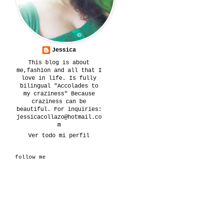
Jessica
This blog is about
me,fashion and all that I
love in life. Is fully
bilingual "Accolades to
my craziness" Because
craziness can be
beautiful. For inquiries:
jessicacollazo@hotmail.co
m
Ver todo mi perfil
follow me