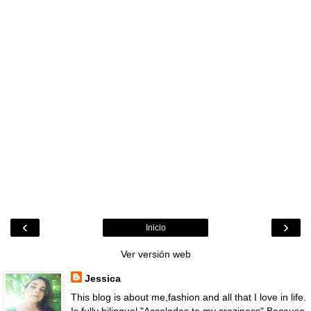
‹
›
Inicio
Ver versión web
Jessica
This blog is about me,fashion and all that I love in life.
Is fully bilingual "Accolades to my craziness" Because