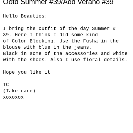
Ootd Summer #39/Add Verano #39
Hello
Beauties
:
I bring
the outfit
of the day
Summer
#
39.
Here I think I
did some
kind
of
Color
Blocking.
Use the
Fusha
in the
blouse
with blue in the jeans
,
Black
in
some of the accessories
and white
with the
shoes.
Also I use
floral details.
Hope you like it
TC
(
Take care
)
xoxoxox