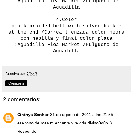
:
Aguadilla
Flea Market /Pulguero de
Aguadilla
4.
Color
black
braided
belt
with
silver
buckle
at
the end /Correa trenzada color negra
con hebilla y final color plata
:
Aguadilla
Flea Market /Pulguero de
Aguadilla
Jessica
en
20:43
Compartir
2 comentarios:
Cinthya Sanher
31 de agosto de 2011 a las 21:55
ese tono de rosa m encanta y te qda divino0o0o :)
Responder