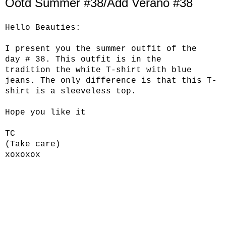
Ootd Summer #38/Add Verano #38
Hello
Beauties
:
I present you
the
summer
outfit
of the
day
# 38.
This
outfit
is in the
tradition
the white
T-
shirt
with blue
jeans
.
The only
difference is that this
T
-
shirt
is a
sleeveless
top
.
Hope you like it
TC
(
Take care
)
xoxoxox