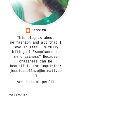
Jessica
This blog is about
me,fashion and all that I
love in life. Is fully
bilingual "Accolades to
my craziness" Because
craziness can be
beautiful. For inquiries:
jessicacollazo@hotmail.co
m
Ver todo mi perfil
follow me