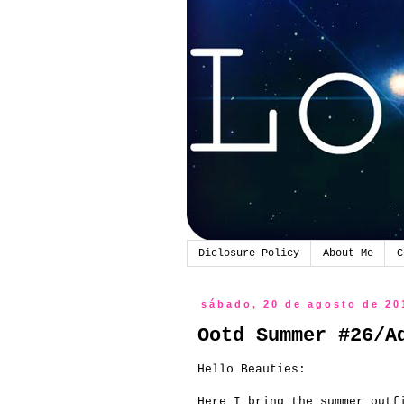
Diclosure Policy
About Me
C
sábado, 20 de agosto de 20
Ootd Summer #26/A
Hello
Beauties
:
Here
I bring the
summer
outf