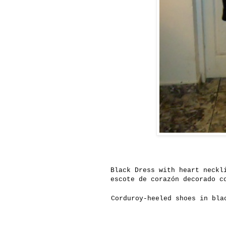
Black
Dress
with
heart
neckl
escote de corazón decorado c
Corduroy-heeled shoes in bla