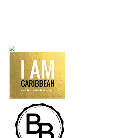
a bilingual personal style
fashion blog a blog that
talks about fashion,
trends and all its
craziness.