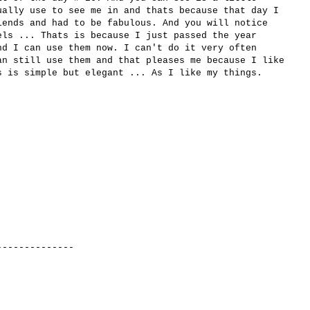
ually
use to see me in
and
thats because that day
I
iends
and had to
be
fabulous.
And you
will notice
els
...
Thats is because I just
passed the
year
nd I can
use them now.
I can't do it
very often
an
still
use them
and that
pleases
me
because
I like
s
is simple
but elegant
...
As
I like
my
things.
-------