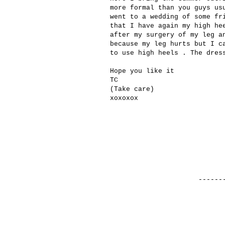
more
formal
than you guys us
went to
a wedding of
some fr
that
I have
again my
high he
after
my surgery
of my leg
a
because
my leg hurts
but
I c
to
use high heels
.
The dres
Hope you like it
TC
(
Take care
)
xoxoxox
-------------