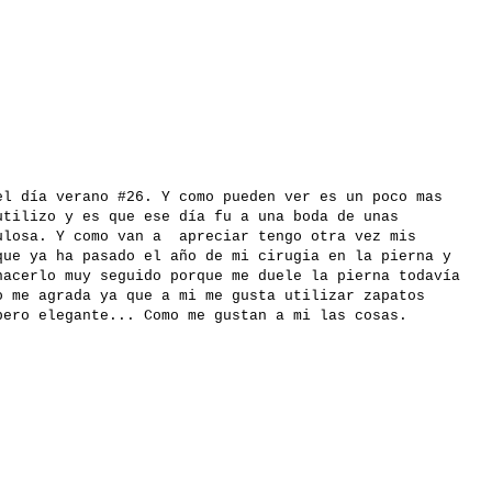
el día verano #26. Y como pueden ver es un poco mas
utilizo y es que ese día fu a una boda de unas
ulosa. Y como van a apreciar tengo otra vez mis
que ya ha pasado el año de mi cirugia en la pierna y
hacerlo muy seguido porque me duele la pierna todavía
o me agrada ya que a mi me gusta utilizar zapatos
pero elegante... Como me gustan a mi las cosas.