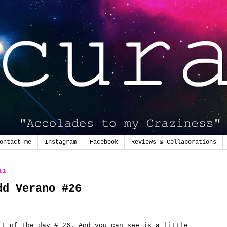
ontact me
Instagram
Facebook
Reviews & Collaborations
11
dd Verano #26
it
of the day
# 26.
And you can see
is a little