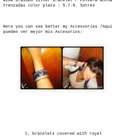
Wide
braided
silver
bracelet /
Pulsera ancha
trenzadas color plata :
5.7.9. Sotres
Here you can
see better
my
Accessories /Aquí
pueden ver mejor mis Accesorios:
1. bracelets covered with
royal