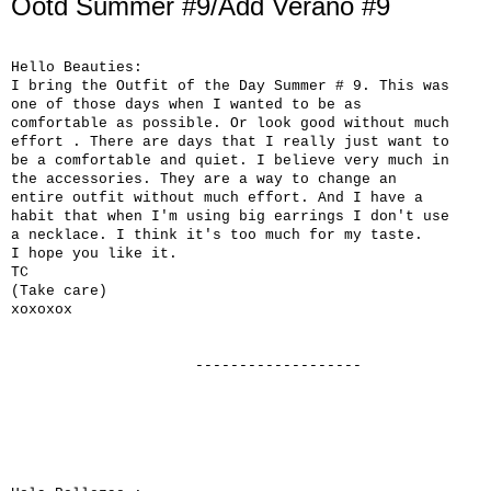
Ootd Summer #9/Add Verano #9
Hello
Beauties
:
I bring
the Outfit of the Day
Summer
# 9.
This was
one
of those days when
I wanted to be
as
comfortable as possible
.
Or
look good without
much
effort
.
There are days that
I really
just
want to
be
a
comfortable and quiet.
I believe very much
in
the accessories.
They are
a way to
change an
entire
outfit
without much effort.
And
I have a
habit
that
when I'm using
big earrings
I don't use
a necklace.
I think it's
too much for my
taste.
I hope
you like it.
TC
(
Take care
)
xoxoxox
-------------------