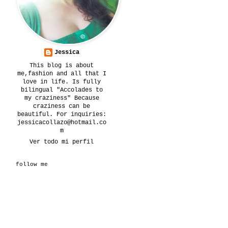
Jessica
This blog is about
me,fashion and all that I
love in life. Is fully
bilingual "Accolades to
my craziness" Because
craziness can be
beautiful. For inquiries:
jessicacollazo@hotmail.co
m
Ver todo mi perfil
follow me