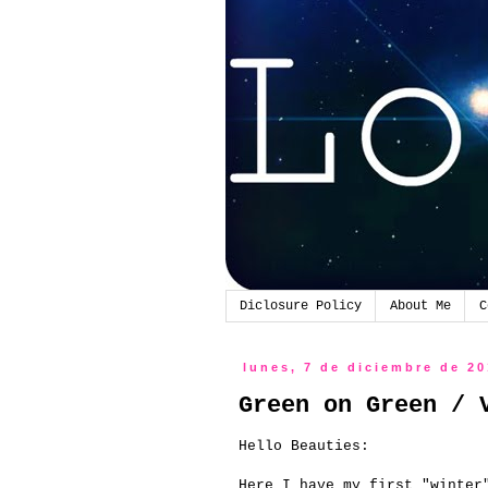
Diclosure Policy
About Me
C
lunes, 7 de diciembre de 2
Green on Green / 
Hello Beauties:
Here I have my first "winter