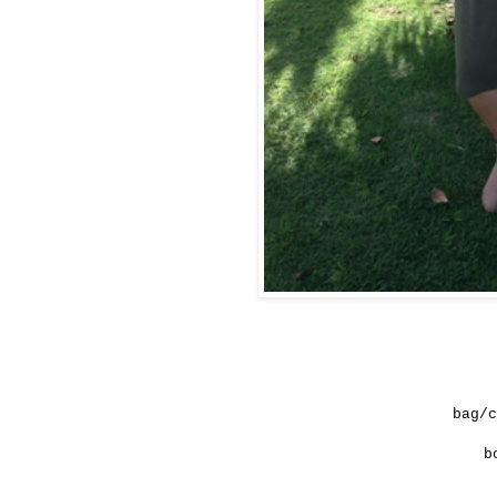
bag/
b