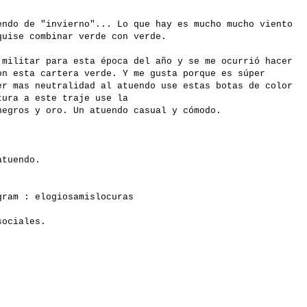
endo de "invierno"... Lo que hay es mucho mucho viento
quise combinar verde con verde.
 militar para esta época del año y se me ocurrió hacer
on esta cartera verde. Y me gusta porque es súper
er mas neutralidad al atuendo use estas botas de color
tura a este traje use la
negros y oro. Un atuendo casual y cómodo.
atuendo.
agram :
elogiosamislocuras
sociales.