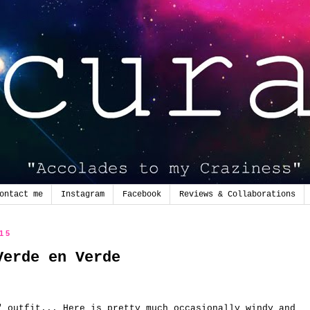
ontact me
Instagram
Facebook
Reviews & Collaborations
015
Verde en Verde
" outfit... Here is pretty much occasionally windy and