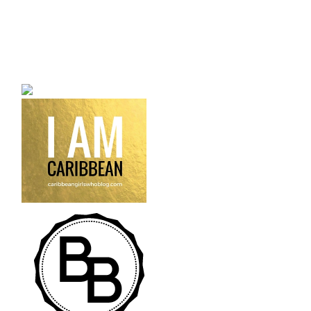
a bilingual personal style
fashion blog a blog that
talks about fashion,
trends and all its
craziness.