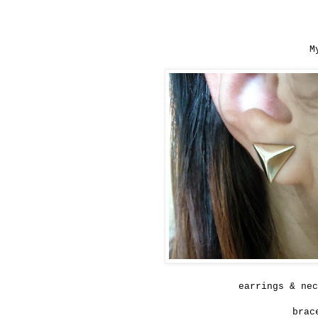
M
earrings & nec
brac