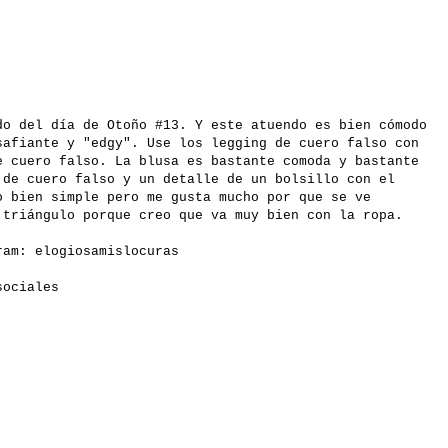
do del día de Otoño #13. Y este atuendo es bien cómodo
safiante y "edgy". Use los legging de cuero falso con
e cuero falso. La blusa es bastante comoda y bastante
 de cuero falso y un detalle de un bolsillo con el
o bien simple pero me gusta mucho por que se ve
 triángulo porque creo que va muy bien con la ropa.
gram:
elogiosamislocuras
 sociales