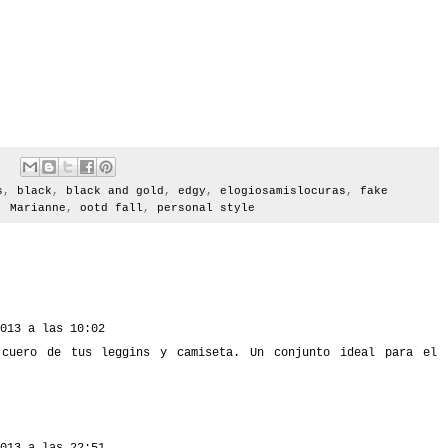
s
,
black
,
black and gold
,
edgy
,
elogiosamislocuras
,
fake
,
Marianne
,
ootd fall
,
personal style
013 a las 10:02
cuero de tus leggins y camiseta. Un conjunto ideal para el