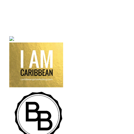
a bilingual personal style
fashion blog a blog that
talks about fashion,
trends and all its
craziness.