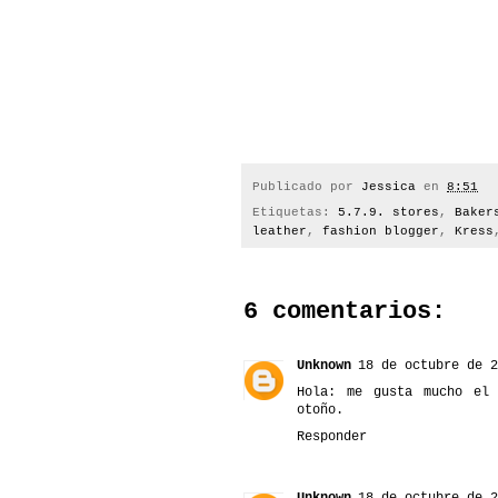
Publicado por
Jessica
en
8:51
Etiquetas:
5.7.9. stores
,
Baker
leather
,
fashion blogger
,
Kress
6 comentarios:
Unknown
18 de octubre de 2
Hola: me gusta mucho el 
otoño.
Responder