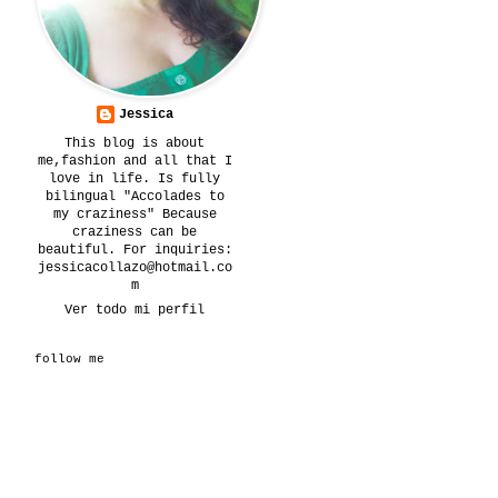
Jessica
This blog is about
me,fashion and all that I
love in life. Is fully
bilingual "Accolades to
my craziness" Because
craziness can be
beautiful. For inquiries:
jessicacollazo@hotmail.co
m
Ver todo mi perfil
follow me