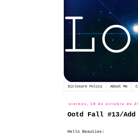
Diclosure Policy
About Me
C
viernes, 18 de octubre de 2
Ootd Fall #13/Add
Hello Beauties: