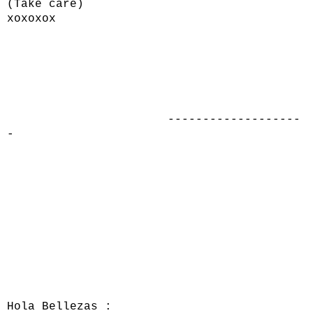
(
Take care
)
xoxoxox
-------------------
-
Hola Bellezas :