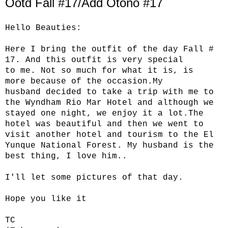
Ootd Fall #17/Add Otoño #17
Hello
Beauties
:
Here
I bring the
outfit of the day
Fall
#
17.
And this
outfit
is very special
to
me.
Not so much for
what it is, is
more
because of
the occasion.
My
husband
decided to take
a trip
with me
to
the Wyndham
Rio Mar Hotel
and although
we
stayed one
night,
we enjoy it
a lot.
The
hotel was
beautiful and
then we went
to
visit
another hotel
and
tourism to the
El
Yunque National Forest
.
My husband
is the
best
thing,
I love him.
.
I'll let
some pictures of
that day.
Hope you like it
TC