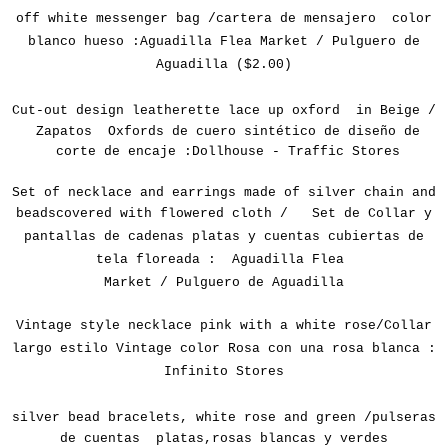
off white
messenger
bag /
cartera de mensajero color
blanco hueso :
Aguadilla
Flea Market /
Pulguero de
Aguadilla ($2.00)
Cut-out design leatherette lace up oxford in Beige /
Zapatos Oxfords de cuero sintético de diseño de
corte de encaje :Dollhouse - Traffic Stores
Set of
necklace and
earrings
made ​​of silver chain
and
beads
covered with
flowered cloth /
Set de Collar y
pantallas de cadenas platas y cuentas cubiertas de
tela floreada :
Aguadilla
Flea
Market /
Pulguero de Aguadilla
Vintage style necklace pink with a white rose/Collar
largo estilo Vintage color Rosa con una rosa blanca :
Infinito Stores
silver
bead bracelets
, white rose
and green /pulseras
de cuentas platas,rosas blancas y verdes