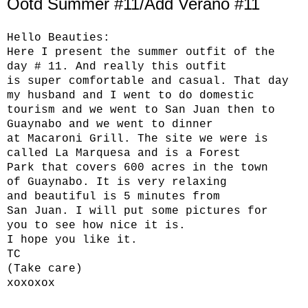
Ootd Summer #11/Add Verano #11
Hello
Beauties
:
Here
I present the
summer
outfit
of the
day
# 11.
And really
this
outfit
is
super
comfortable and
casual.
That day
my
husband and I
went to do
domestic
tourism
and we went to
San Juan
then to
Guaynabo
and we went to
dinner
at
Macaroni
Grill.
The site
we were
is
called La
Marquesa
and is a
Forest
Park
that covers
600
acres in the
town
of
Guaynabo.
It
is very
relaxing
and
beautiful
is 5
minutes from
San
Juan.
I will put
some pictures for
you
to
see
how nice it
is.
I hope
you like it.
TC
(
Take care
)
xoxoxox