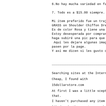
6.No hay mucha variedad en f
7. Todo es a $15.00 siempre.
Mi
ítem
preferido fue un tra
GRASS
on
Shoulder
Chiffon
Dr
Es de color Rosa y tiene una
Estoy desesperada por
compra
haga
subiré
una
pic
para que 
Aquí
les dejare algunas
ima
pasen por la
page
.
Y
así
me dicen si les gusto 
____________________________
Searching sites at the Inte
Cheap, I found with
15dollarstore.com
At first I was a little sce
that.
I haven't
purchased any item