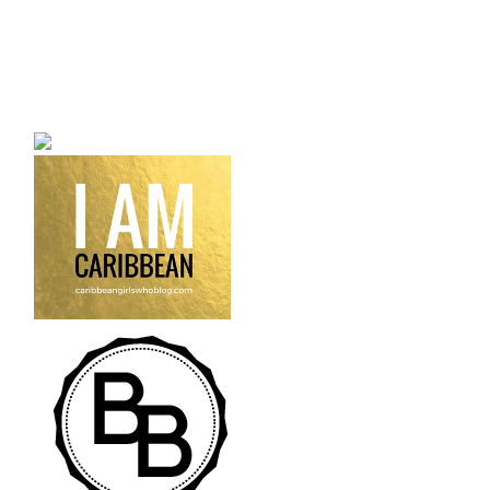
a bilingual personal style
fashion blog a blog that
talks about fashion,
trends and all its
craziness.