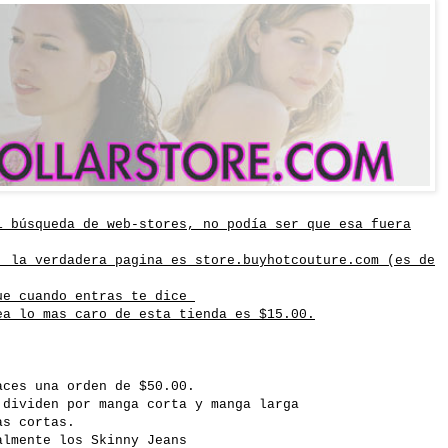
mi
búsqueda
de
web
-
stores
, no
podía
ser que esa fuera
, la verdadera pagina es store.buyhotcouture.com (es
de
ue cuando entras te dice
ea lo mas caro de esta tienda es $15.00.
ces una orden de $50.00.
dividen por manga corta y manga larga
as cortas.
ialmente los
Skinny
Jeans