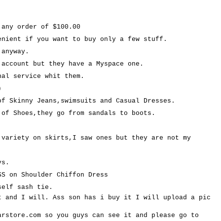
.
 any order of $100.00
ent if you want to buy only a few stuff.
anyway.
 account but they have a Myspace one.
l service whit them.
)
of Skinny Jeans,swimsuits and Casual Dresses.
 of Shoes,they go from sandals to boots.
 variety on skirts,I saw ones but they are not my
ys.
SS on Shoulder Chiffon Dress
self sash tie.
 and I will. Ass son has i buy it I will upload a pic
arstore.com so you guys can see it and please go to