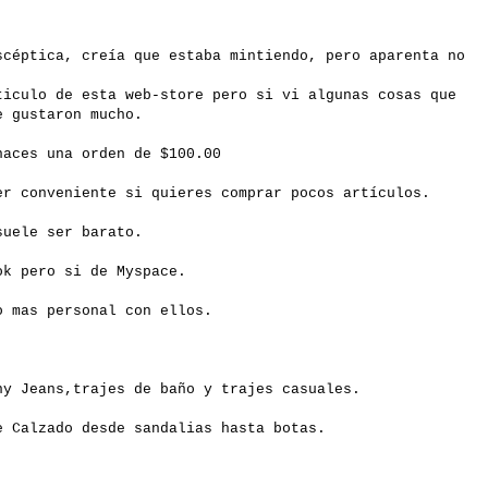
scéptica,
creía
que estaba mintiendo,
pero aparenta no
iculo de esta
web-store
pero si vi algunas cosas que
e gustaron mucho.
aces una orden de $100.00
r conveniente si quieres comprar pocos
artículos
.
uele ser barato.
ok
pero si de
Myspace
.
 mas personal con ellos.
ny
Jeans
,trajes de
baño
y trajes casuales.
de
Calzado
desde sandalias hasta botas.