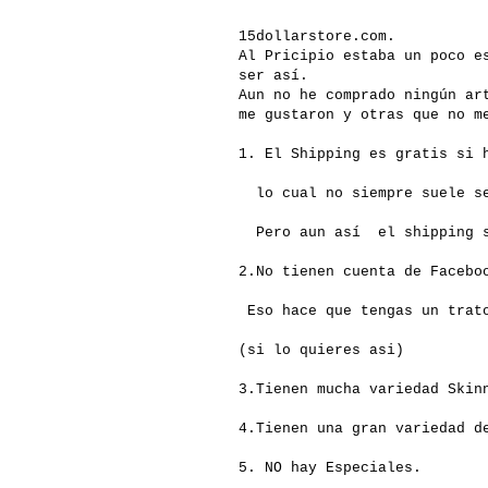
15
dollarstore
.
com
.
Al
Pricipio
estaba un poco
e
ser
así
.
Aun no he comprado
ningún
art
me gustaron y otras que no m
1. El
Shipping
es gratis si h
lo cual no siempre suele se
Pero aun
así
el
shipping
s
2.No tienen cuenta de
Facebo
Eso hace que tengas un trato
(si lo quieres asi)
3.Tienen mucha variedad
Skin
4.Tienen una gran variedad 
5. NO hay Especiales.