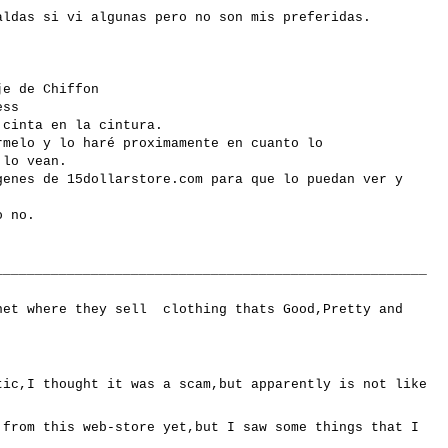
aldas si vi algunas pero no son mis preferidas.
je de
Chiffon
ess
 cinta en la cintura.
rmelo
y lo
haré
proximamente
en cuanto lo
lo vean.
genes
de 15dollarstore.com para que lo puedan ver y
o no.
______________________________________________________
rnet
where they sell
clothing thats Good,Pretty and
ptic,I
thought it was a scam,but
apparently is not like
 from this web-store yet,but I saw some things that I