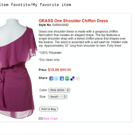
ítem
favotito/My favorite item