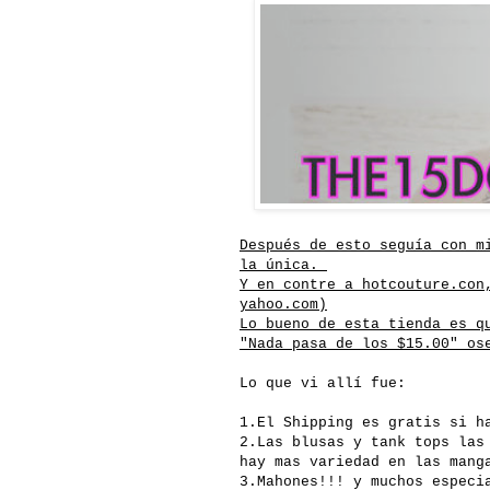
Después
de esto
seguía
con 
la
única
.
Y en
contre
a hotcouture.con
yahoo.com
)
Lo bueno de esta tienda es q
"Nada pasa de los $15.00" os
Lo que vi
allí
fue:
1.El
Shipping
es gratis si ha
2.Las blusas y
tank
tops
las 
hay mas variedad en las mang
3.Mahones!!! y muchos espec