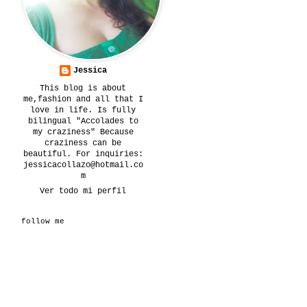
Jessica
This blog is about
me,fashion and all that I
love in life. Is fully
bilingual "Accolades to
my craziness" Because
craziness can be
beautiful. For inquiries:
jessicacollazo@hotmail.co
m
Ver todo mi perfil
follow me