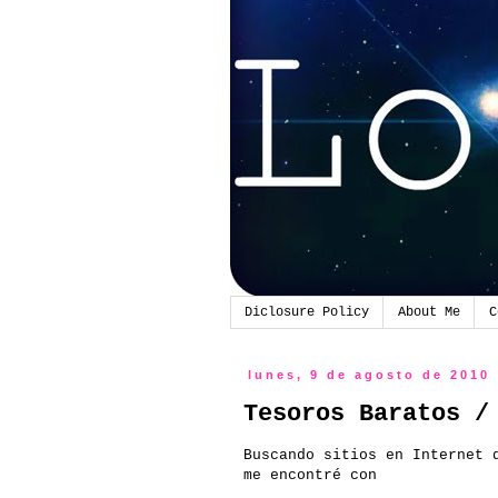
Diclosure Policy
About Me
C
lunes, 9 de agosto de 2010
Tesoros Baratos /
Buscando sitios en
Internet
d
me
encontré
con