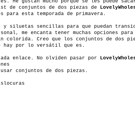
les. Me gustan mucho porque se les puede saca
ist de conjuntos de dos piezas de
LovelyWhole
os para esta temporada de primavera.
s y siluetas sencillas para que puedan transi
rsonal, me encanta tener muchas opciones para
an colorida. Creo que los conjuntos de dos pi
e hay por lo versátil que es.
cada enlace. No olviden pasar por
LovelyWhole
iones
 usar conjuntos de dos piezas.
islocuras