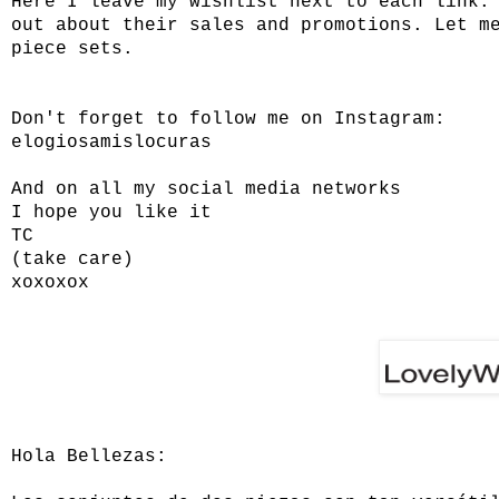
Here I leave my wishlist next to each link.
out about their sales and promotions. Let m
piece sets.
Don't forget to follow me on Instagram:
elogiosamislocuras
And on all my social media networks
I hope you like it
TC
(take care)
xoxoxox
Hola Bellezas: