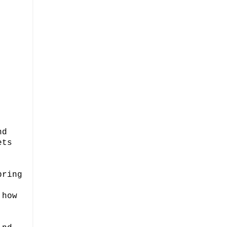
nd
ets
pring
 how