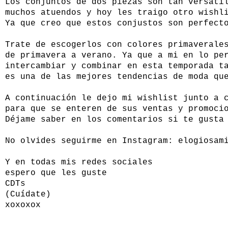
Los conjuntos de dos piezas son tan versáti
muchos atuendos y hoy les traigo otro wishl
Ya que creo que estos conjustos son perfect
Trate de escogerlos con colores primaverale
de primavera a verano. Ya que a mi en lo pe
intercambiar y combinar en esta temporada t
es una de las mejores tendencias de moda qu
A continuación le dejo mi wishlist junto a 
para que se enteren de sus ventas y promoc
Déjame saber en los comentarios si te gusta
No olvides seguirme en Instagram: elogiosam
Y en todas mis redes sociales
espero que les guste
CDTs
(Cuídate)
xoxoxox