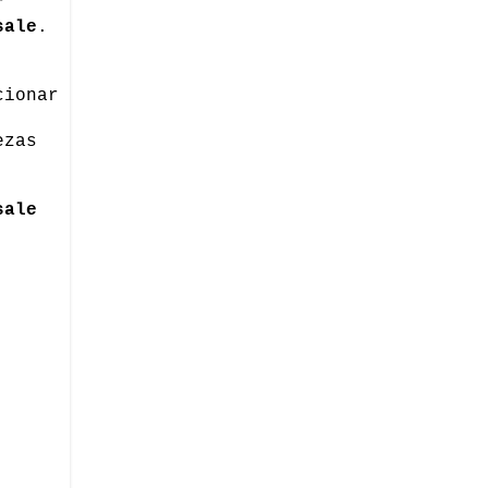
r
sale
.
cionar
ezas
sale