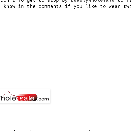
 Don't forget to stop by
LovelyWholesale
to f
e know in the comments if you like to wear tw