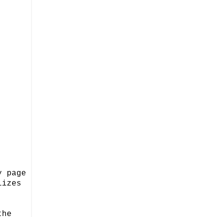
y page
lizes
the