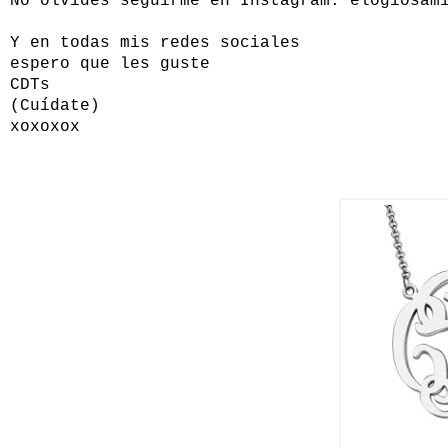
No olvides seguirme en Instagram: elogiosam
Y en todas mis redes sociales
espero que les guste
CDTs
(Cuídate)
xoxoxox