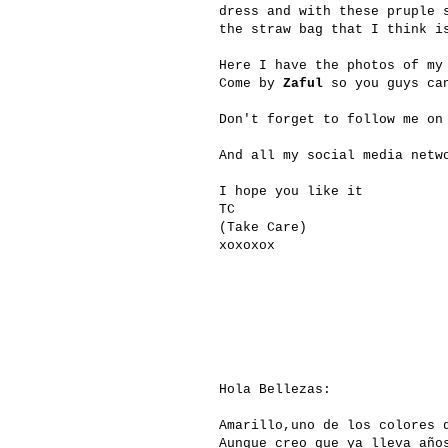
dress and with these pruple 
the straw bag that I think i
Here I have the photos of my
Come by
Zaful
so you guys can
Don't forget to follow me on
And all my social media net
I hope you like it
TC
(Take Care)
xoxoxox
Hola Bellezas:
Amarillo,uno de los colores 
Aunque creo que ya lleva año