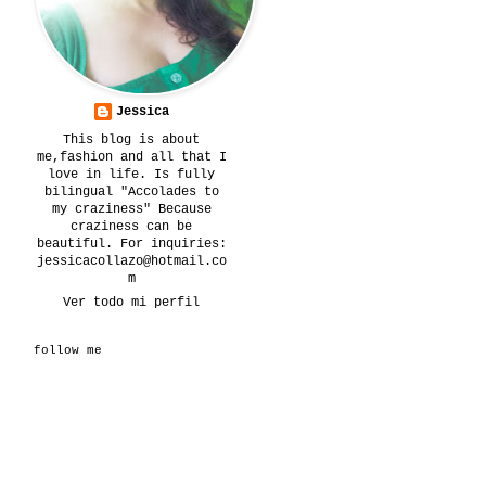
Jessica
This blog is about
me,fashion and all that I
love in life. Is fully
bilingual "Accolades to
my craziness" Because
craziness can be
beautiful. For inquiries:
jessicacollazo@hotmail.co
m
Ver todo mi perfil
follow me