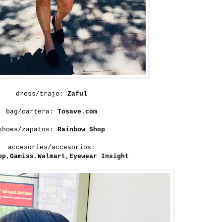
dress/traje:
Zaful
bag/cartera:
Tosave.com
shoes/zapatos:
Rainbow Shop
accesories/accesorios:
pp
,
Gamiss
,
Walmart
,
Eyewear Insight