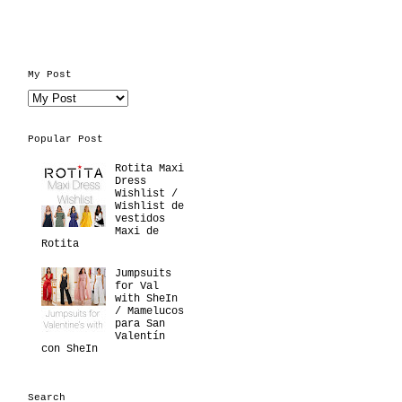
My Post
Popular Post
Rotita Maxi
Dress
Wishlist /
Wishlist de
vestidos
Maxi de
Rotita
Jumpsuits
for Val
with SheIn
/ Mamelucos
para San
Valentín
con SheIn
Search