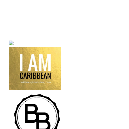
a bilingual personal style
fashion blog a blog that
talks about fashion,
trends and all its
craziness.