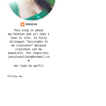
Jessica
This blog is about
me,fashion and all that I
love in life. Is fully
bilingual "Accolades to
my craziness" Because
craziness can be
beautiful. For inquiries:
jessicacollazo@hotmail.co
m
Ver todo mi perfil
follow me