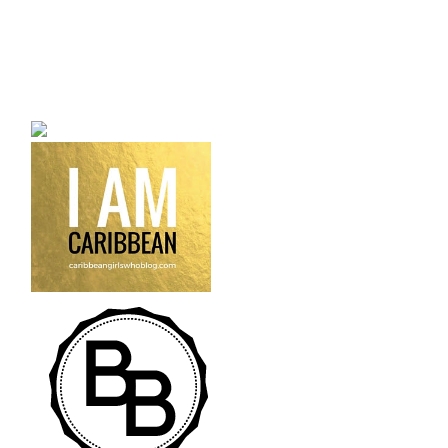
a bilingual personal style
fashion blog a blog that
talks about fashion,
trends and all its
craziness.