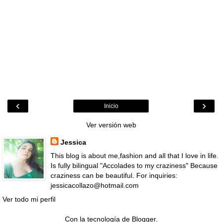
‹
›
Inicio
Ver versión web
Jessica
This blog is about me,fashion and all that I love in life.
Is fully bilingual "Accolades to my craziness" Because
craziness can be beautiful. For inquiries:
jessicacollazo@hotmail.com
Ver todo mi perfil
Con la tecnología de
Blogger
.