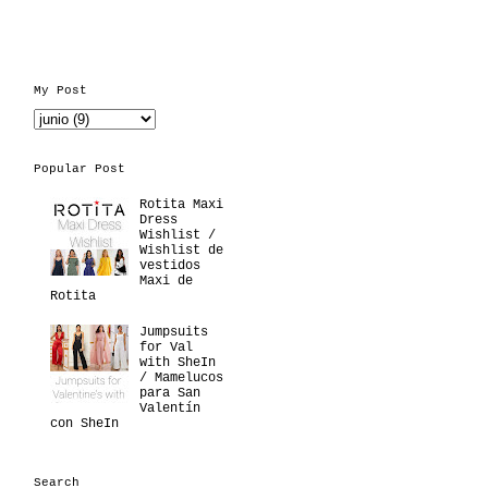
My Post
Popular Post
Rotita Maxi
Dress
Wishlist /
Wishlist de
vestidos
Maxi de
Rotita
Jumpsuits
for Val
with SheIn
/ Mamelucos
para San
Valentín
con SheIn
Search