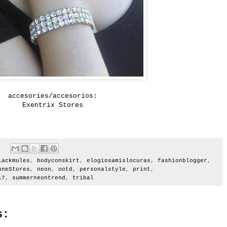
accesories/accesorios:
Exentrix Stores
lackmules
,
bodyconskirt
,
elogiosamislocuras
,
fashionblogger
,
nneStores
,
neon
,
ootd
,
personalstyle
,
print
,
17
,
summerneontrend
,
tribal
s: