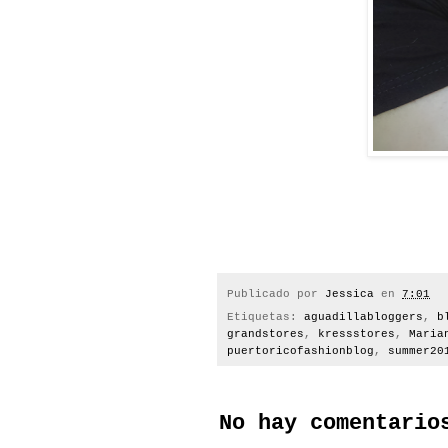
Publicado por
Jessica
en
7:01
Etiquetas:
aguadillabloggers
,
b
grandstores
,
kressstores
,
Maria
puertoricofashionblog
,
summer20
No hay comentario