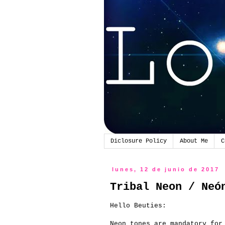
Diclosure Policy
About Me
C
lunes, 12 de junio de 2017
Tribal Neon / Neó
Hello Beuties:
Neon tones are mandatory for