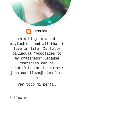
Jessica
This blog is about
me,fashion and all that I
love in life. Is fully
bilingual "Accolades to
my craziness" Because
craziness can be
beautiful. For inquiries:
jessicacollazo@hotmail.co
m
Ver todo mi perfil
follow me