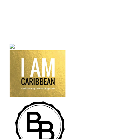
a bilingual personal style
fashion blog a blog that
talks about fashion,
trends and all its
craziness.