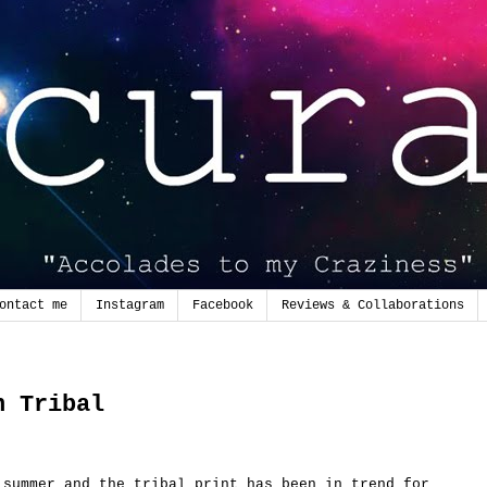
ontact me
Instagram
Facebook
Reviews & Collaborations
n Tribal
 summer and the tribal print has been in trend for