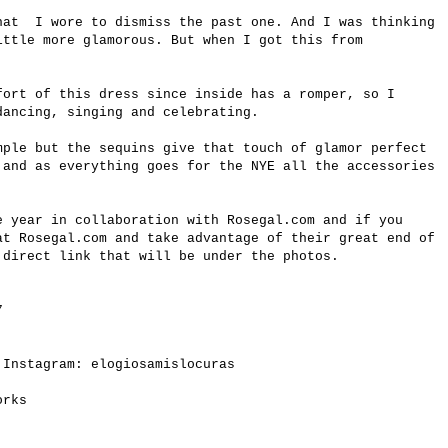
hat I wore to dismiss the past one. And I was thinking
ittle more glamorous. But when I got this from
.
fort of this dress since inside has a romper, so I
dancing, singing and celebrating
.
mple but the sequins give that touch of glamor perfect
 and as everything goes for the NYE all the accessories
e year in collaboration with
Rosegal.com
and if you
 at
Rosegal.com
and take advantage of their great end of
 direct link that will be under the photos.
7
 Instagram: elogiosamislocuras
works