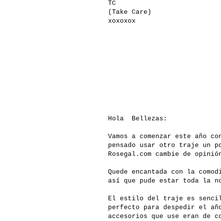
TC
(Take Care)
xoxoxox
Hola Bellezas:
Vamos a comenzar este año co
pensado usar otro traje un p
Rosegal.com
cambie de opinió
Quede encantada con la comod
así que pude estar toda la n
El estilo del traje es senci
perfecto para despedir el añ
accesorios que use eran de c