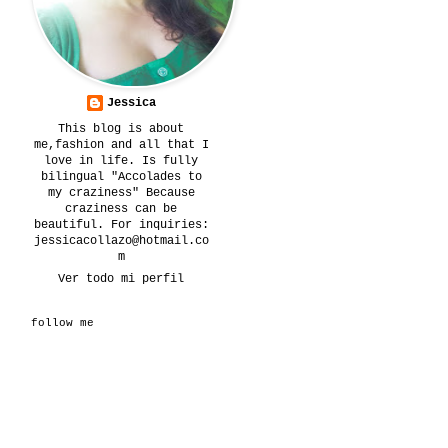
Jessica
This blog is about
me,fashion and all that I
love in life. Is fully
bilingual "Accolades to
my craziness" Because
craziness can be
beautiful. For inquiries:
jessicacollazo@hotmail.co
m
Ver todo mi perfil
follow me