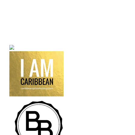
a bilingual personal style
fashion blog a blog that
talks about fashion,
trends and all its
craziness.