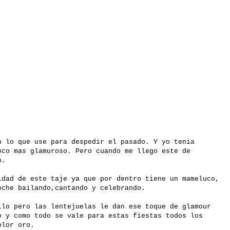
n lo que use para despedir el pasado. Y yo tenia
oco mas glamuroso. Pero cuando me llego este de
n.
idad de este taje ya que por dentro tiene un mameluco,
oche bailando,cantando y celebrando.
llo pero las lentejuelas le dan ese toque de glamour
o y como todo se vale para estas fiestas todos los
olor oro.