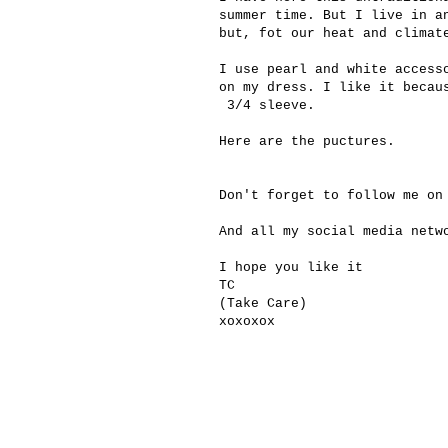
summer time. But I live in a
but, fot our heat and climat
I use pearl and white access
on my dress. I like it becau
3/4 sleeve.
Here are the puctures.
Don't forget to follow me on
And all my social media net
I hope you like it
TC
(Take Care)
xoxoxox