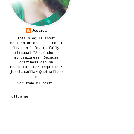
Jessica
This blog is about
me,fashion and all that I
love in life. Is fully
bilingual "Accolades to
my craziness" Because
craziness can be
beautiful. For inquiries:
jessicacollazo@hotmail.co
m
Ver todo mi perfil
follow me