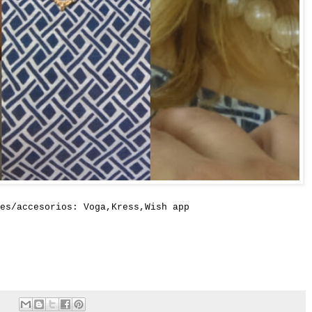
es/accesorios: Voga,
Kress
,
Wish app