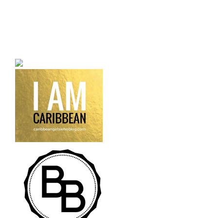
a bilingual personal style
fashion blog a blog that
talks about fashion,
trends and all its
craziness.