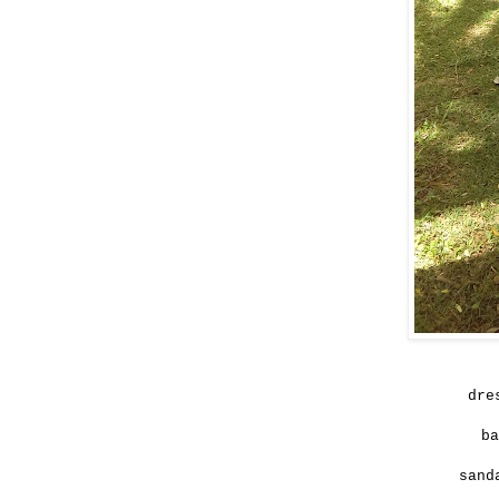
dre
b
sand