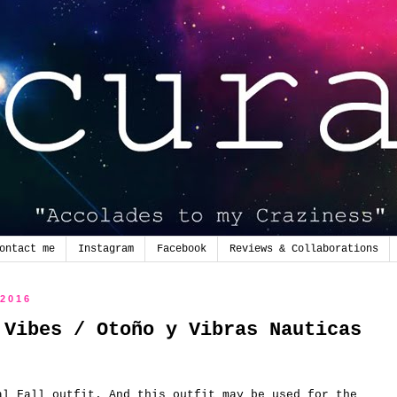
ontact me
Instagram
Facebook
Reviews & Collaborations
 2016
 Vibes / Otoño y Vibras Nauticas
al Fall outfit. And this outfit may be used for the