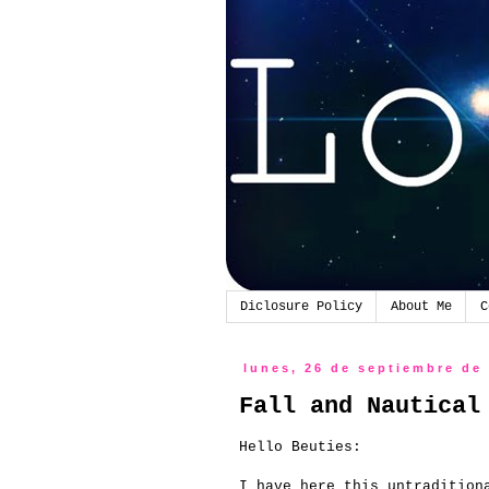
Diclosure Policy
About Me
C
lunes, 26 de septiembre de
Fall and Nautical
Hello Beuties:
I have here this untradition