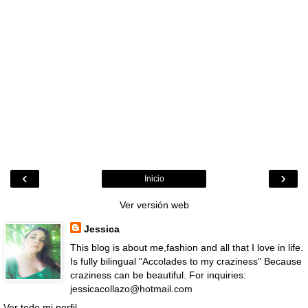
‹
›
Inicio
Ver versión web
Jessica
This blog is about me,fashion and all that I love in life.
Is fully bilingual "Accolades to my craziness" Because
craziness can be beautiful. For inquiries:
jessicacollazo@hotmail.com
Ver todo mi perfil