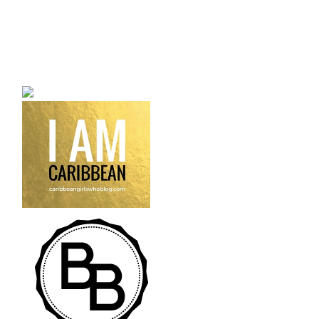
a bilingual personal style
fashion blog a blog that
talks about fashion,
trends and all its
craziness.