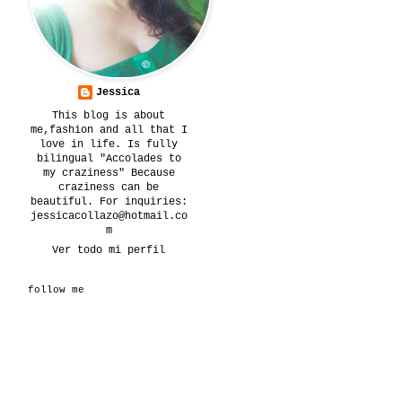
Jessica
This blog is about
me,fashion and all that I
love in life. Is fully
bilingual "Accolades to
my craziness" Because
craziness can be
beautiful. For inquiries:
jessicacollazo@hotmail.co
m
Ver todo mi perfil
follow me