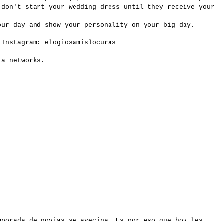
 don't start your wedding dress until they receive your
our day and show your personality on your big day.
n Instagram:
elogiosamislocuras
ia networks.
mporada de novias se avecina. Es por eso que hoy les