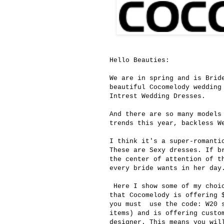
Hello Beauties:
We are in spring and is Brid
beautiful
Cocomelody
wedding 
Intrest Wedding Dresses.
And there are so many models
trends this year,
backless W
I think it's a super-romanti
These are Sexy dresses. If 
the center of attention of t
every bride wants in her day
Here I show some of my choic
that Cocomelody is offering 
you must use the code: W20 s
items) and is offering custo
designer. This means you wil