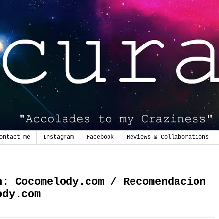
ontact me
Instagram
Facebook
Reviews & Collaborations
n: Cocomelody.com / Recomendacion
ody.com