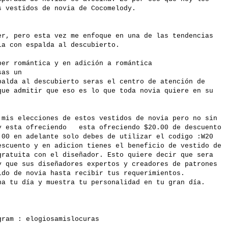
s vestidos de novia de Cocomelody.
er, pero esta vez me enfoque en una de las tendencias
ia con espalda al descubierto.
per romántica y en adición a romántica
usas un
palda al descubierto seras el centro de atención de
que admitir que eso es lo que toda novia quiere en su
mis elecciones de estos vestidos de novia pero no sin
dy esta ofreciendo esta ofreciendo $20.00 de descuento
.00 en adelante solo debes de utilizar el codigo :W20
escuento y en adicion tienes el beneficio de vestido de
gratuita con el diseñador. Esto quiere decir que sera
y que sus diseñadores expertos y creadores de patrones
ido de novia hasta recibir tus requerimientos.
na tu día y muestra tu personalidad en tu gran día.
agram :
elogiosamislocuras