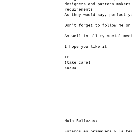
designers and pattern makers
requirements.
As they would say, perfect y
Don't forget to follow me o
As well in all my social med
I hope you like it
TC
(take care)
xoxox
Hola Bellezas:
Estamos en primavera y la te