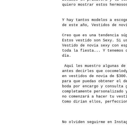
quiero mostrar estos hermoso
Y hay tantos modelos a escog
de este año, Vestidos de nov
Creo que es una tendencia sú
Estos vestido son Sexy. Si 
Vestido de novia sexy con es
toda la fiesta... Y tenemos 
día.
Aquí les muestro algunas de 
antes decirles que cocomelo
en vestidos de novia de $300
para que puedas obtener el d
boda por encargo y consulta 
completamente personalizado 
no comenzará a hacer tu vest
Como dirían ellos, perfeccio
No olviden seguirme en Inst