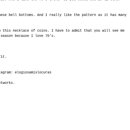
hese bell bottoms. And I really like the pattern as it has many
h this necklace of coins. I have to admit that you will see me
 season because I love 70's.
fit.
tagram: elogiosamislocuras
etworks.