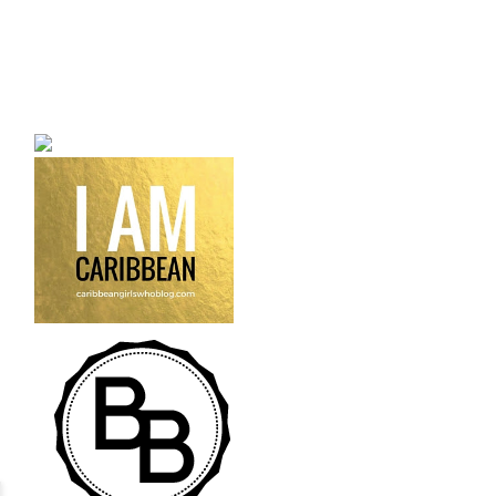
a bilingual personal style
fashion blog a blog that
talks about fashion,
trends and all its
craziness.