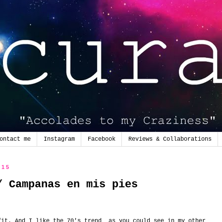
ontact me
Instagram
Facebook
Reviews & Collaborations
015
/ Campanas en mis pies
fit. And I like the 70's trend as you could see in my other