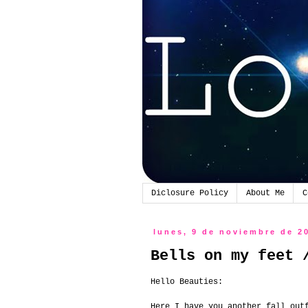
Diclosure Policy
About Me
C
lunes, 9 de noviembre de 2
Bells on my feet 
Hello Beauties:
Here I have you another fall out