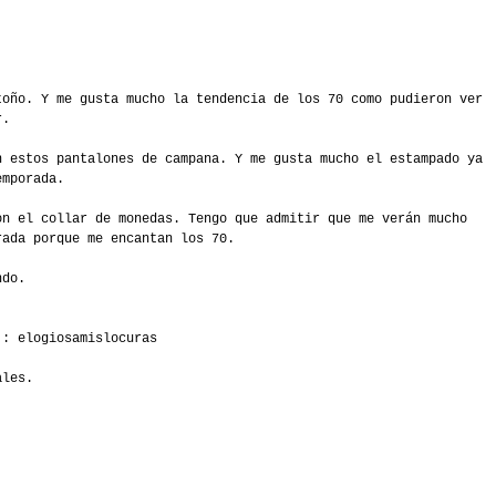
toño. Y me gusta mucho la tendencia de los 70 como pudieron ver
or.
n estos pantalones de campana. Y me gusta mucho el estampado ya
emporada.
on el collar de monedas. Tengo que admitir que me verán mucho
rada porque me encantan los 70.
ndo.
 : elogiosamislocuras
ales.