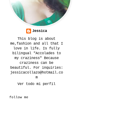
Jessica
This blog is about
me,fashion and all that I
love in life. Is fully
bilingual "Accolades to
my craziness" Because
craziness can be
beautiful. For inquiries:
jessicacollazo@hotmail.co
m
Ver todo mi perfil
follow me