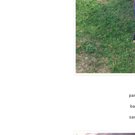
pa
ba
sa