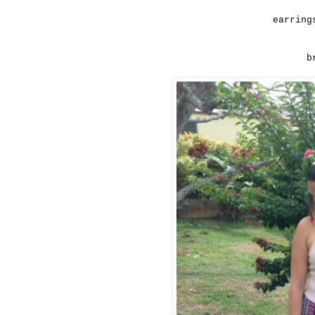
earring
b