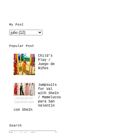
My Post
Popular Post
Child's
Play /
Juego de
Niños
Jumpsuits
for Val
with SheIn
/ Mamelucos
para San
Valentín
con SheIn
Search