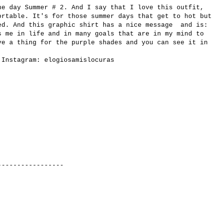
he day Summer # 2. And I say that I love this outfit,
ortable. It's for those summer days that get to hot but
ed. And this graphic shirt has a nice message and is:
s me in life and in many goals that are in my mind to
e a thing for the purple shades and you can see it in
n Instagram:
elogiosamislocuras
---------