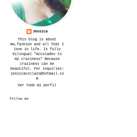
Jessica
This blog is about
me,fashion and all that I
love in life. Is fully
bilingual "Accolades to
my craziness" Because
craziness can be
beautiful. For inquiries:
jessicacollazo@hotmail.co
m
Ver todo mi perfil
follow me