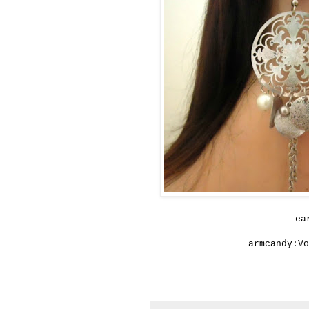
ea
armcandy:Vo