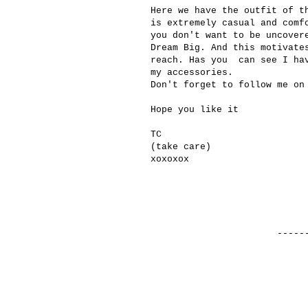
Here we have the outfit of t
is extremely casual and comf
you don't want to be uncover
Dream Big. And this motivate
reach. Has you can see I hav
my accessories.
Don't forget to follow me o
Hope you like it
TC
(take care)
xoxoxox
-------------