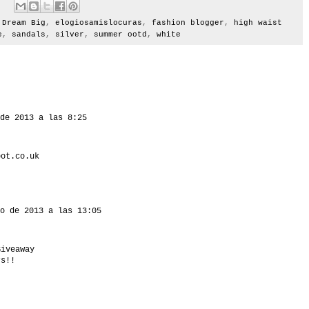
,
Dream Big
,
elogiosamislocuras
,
fashion blogger
,
high waist
e
,
sandals
,
silver
,
summer ootd
,
white
de 2013 a las 8:25
pot.co.uk
o de 2013 a las 13:05
Giveaway
rs!!