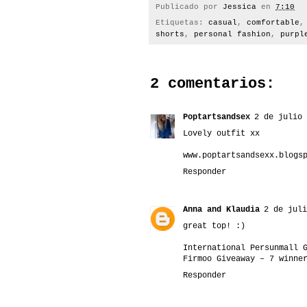
Publicado por
Jessica
en
7:10
Etiquetas:
casual
,
comfortable
shorts
,
personal fashion
,
purpl
2 comentarios:
Poptartsandsex
2 de julio 
Lovely outfit xx
www.poptartsandsexx.blogs
Responder
Anna and Klaudia
2 de juli
great top! :)
International Persunmall 
Firmoo Giveaway – 7 winne
Responder