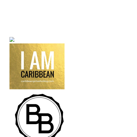
a bilingual personal style
fashion blog a blog that
talks about fashion,
trends and all its
craziness.