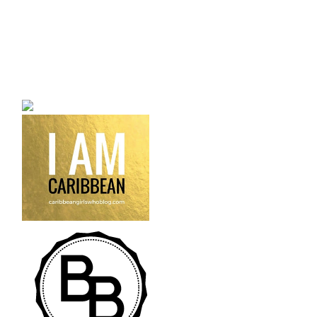
a bilingual personal style
fashion blog a blog that
talks about fashion,
trends and all its
craziness.