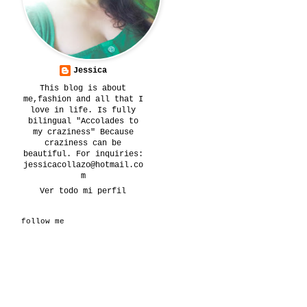
Jessica
This blog is about
me,fashion and all that I
love in life. Is fully
bilingual "Accolades to
my craziness" Because
craziness can be
beautiful. For inquiries:
jessicacollazo@hotmail.co
m
Ver todo mi perfil
follow me