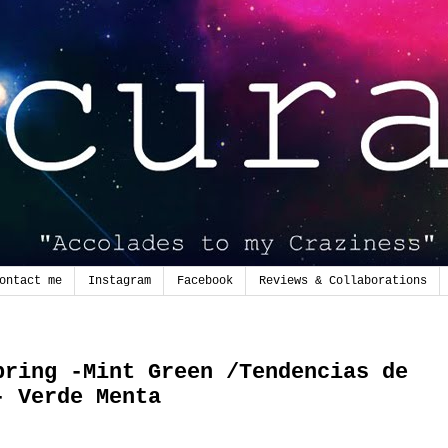
ontact me
Instagram
Facebook
Reviews & Collaborations
pring -Mint Green /Tendencias de
- Verde Menta