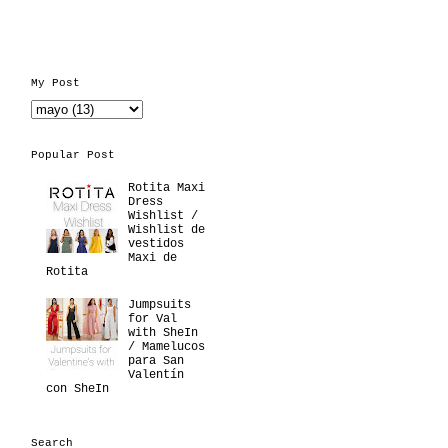
My Post
Popular Post
Rotita Maxi
Dress
Wishlist /
Wishlist de
vestidos
Maxi de
Rotita
Jumpsuits
for Val
with SheIn
/ Mamelucos
para San
Valentín
con SheIn
Search