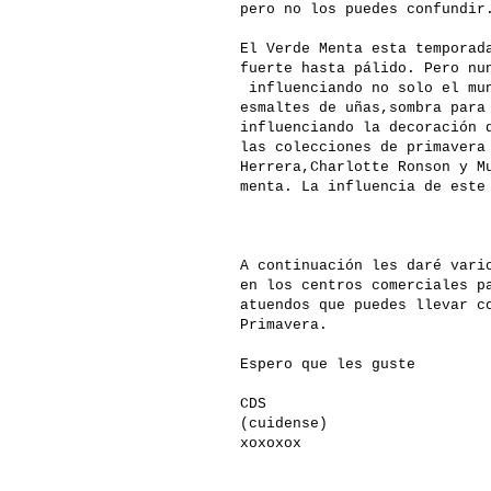
pero no los puedes confundir
El Verde Menta esta temporad
fuerte hasta pálido. Pero nu
influenciando no solo el mun
esmaltes de uñas,sombra para
influenciando la decoración 
las colecciones de primavera
Herrera,Charlotte Ronson y M
menta. La influencia de este
A continuación les daré vari
en los centros comerciales p
atuendos que puedes llevar c
Primavera.
Espero que les guste
CDS
(cuidense)
xoxoxox