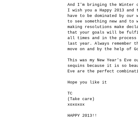
And I'm bringing the Winter 
I wish you a Happy 2013 and 
have to be dominated by our 
to see something new and to 
making resolutions make decl
that your goals will be fulf
all times and in the process
last year. Always remember t
move on and by the help of G
This was my New Year's Eve o
sequins because it is so bea
Eve are the perfect combinat
Hope you like it
TC
(Take care)
xoxoxox
HAPPY 2013!!