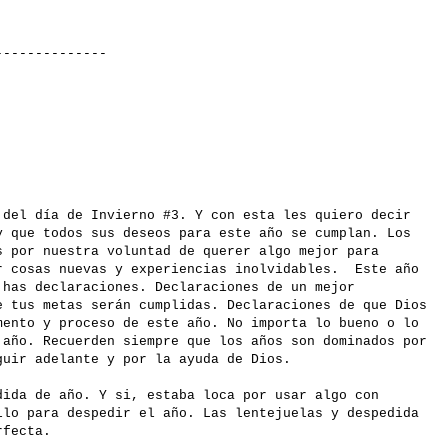
-------
 del día de Invierno #3. Y con esta les quiero decir
y que todos sus deseos para este año se cumplan. Los
s por nuestra voluntad de querer algo mejor para
r cosas nuevas y experiencias inolvidables. Este año
 has declaraciones. Declaraciones de un mejor
e tus metas serán cumplidas. Declaraciones de que Dios
mento y proceso de este año. No importa lo bueno o lo
 año. Recuerden siempre que los años son dominados por
guir adelante y por la ayuda de Dios.
dida de año. Y si, estaba loca por usar algo con
llo para despedir el año. Las lentejuelas y despedida
rfecta.