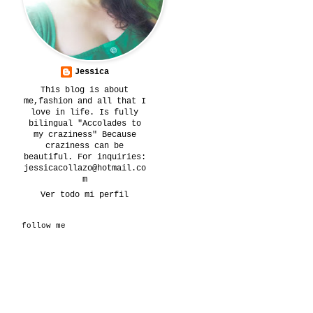
Jessica
This blog is about
me,fashion and all that I
love in life. Is fully
bilingual "Accolades to
my craziness" Because
craziness can be
beautiful. For inquiries:
jessicacollazo@hotmail.co
m
Ver todo mi perfil
follow me