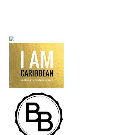
a bilingual personal style
fashion blog a blog that
talks about fashion,
trends and all its
craziness.