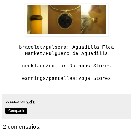
bracelet/pulsera: Aguadilla Flea
Market/Pulguero de Aguadilla
necklace/collar:Rainbow Stores
earrings/pantallas:Voga Stores
Jessica
en
6:49
Compartir
2 comentarios: