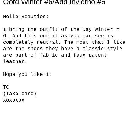
Ootd Winter #6/Add Invierno #6
Hello
Beauties
:
I bring
the outfit
of the Day
Winter
#
6.
And this
outfit
as you can see
is
completely
neutral.
The most that
I like
are
the
shoes they have a
classic style
are
part
of
fabric and
faux
patent
leather.
Hope you like it
TC
(
Take care
)
xoxoxox