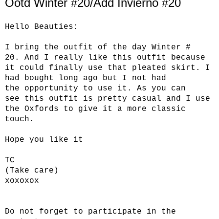
Ootd Winter #20/Add Invierno #20
Hello
Beauties
:
I bring
the outfit
of the day
Winter
#
20.
And
I really like
this outfit
because
it
could finally
use that
pleated skirt.
I
had bought
long ago but
I not had
the
opportunity to use it
.
As you can
see
this outfit is
pretty casual
and I use
the
Oxfords
to give it a
more
classic
touch.
Hope you like it
TC
(
Take care
)
xoxoxox
Do not forget to
participate in the