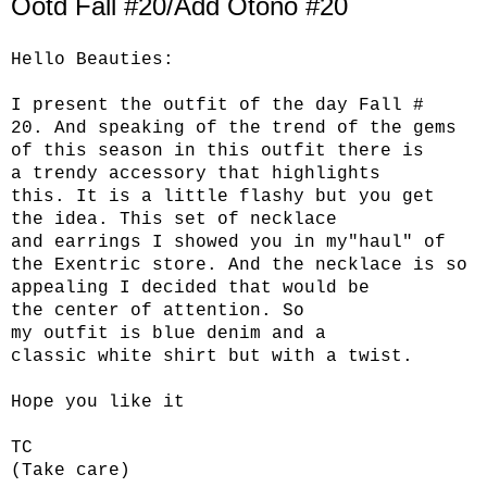
Ootd Fall #20/Add Otoño #20
Hello
Beauties
:
I present
the outfit
of the day
Fall
#
20.
And speaking of
the trend
of the gems
of
this season in
this outfit
there is
a
trendy
accessory that
highlights
this
.
It is a little
flashy
but you
get
the idea.
This set
of necklace
and
earrings
I showed
you in my
"
haul"
of
the Exentric
store
.
And
the necklace is
so
appealing
I decided that
would be
the
center of attention.
So
my
outfit
is
blue
denim
and
a
classic
white shirt
but with
a twist.
Hope you like it
TC
(
Take care
)