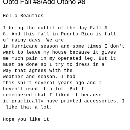
Ootd Fall #8/Add Otoño #8
Hello
Beauties
:
I bring
the outfit
of the day
Fall
#
8.
And
this fall
in Puerto Rico
is full
of
rainy days.
We are
in
Hurricane
season
and some times
I don't
want
to leave my house
because it gives
me
much pain in my
operated leg.
But
it
must be done
s
o I try to
dress
in a
way
that agrees
with the
weather
and
season
.
I had
this
shirt
several years ago and
I
heven't
used it a lot.
But
I
remembered
that I liked it
because
it
practically
have
printed
accessories
.
I
like that a lot
.
Hope you like it