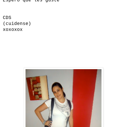
Espero que les guste
CDS
(cuidense)
xoxoxox