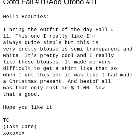
Ootd Fall #11/Add Otoño #11
Hello
Beauties
:
I bring
the outfit
of the day
Fall
#
11.
This one
I really like
I'm
always
quite simple
but this
is
very
pretty
blouse
is semi
transparent
and
white.
It's pretty
cool
and
I really
like
those
blouses
.
It
made ​​me
very
difficult to get
a shirt
like that
so
when
I got this one
it was like I
had made
a
Christmas present.
And best
of all
was
that only
cost
me
$ 1.00.
Now
that's
good.
Hope you like it
TC
(
Take Care
)
xoxoxox