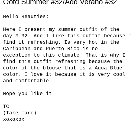
Ootd Summer #32/Add Verano #32
Hello
Beauties
:
Here
I present my
summer
outfit
of the
day
# 32.
And
I like
this outfit
because I
find it
refreshing.
Is
very hot
in the
Caribbean
and Puerto Rico
is no
exception
to
this climate.
That is why
I
find this outfit
refreshing
because
the
color of
the blouse that
is a
Aqua
Blue
color
.
I love it because
it is very
cool
and comfortable.
Hope you like it
TC
(
Take care
)
xoxoxox