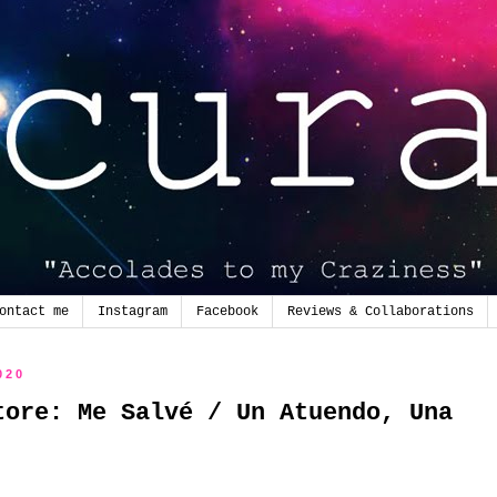
ontact me
Instagram
Facebook
Reviews & Collaborations
020
tore: Me Salvé / Un Atuendo, Una