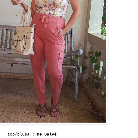
top/blusa :
Me Salvé