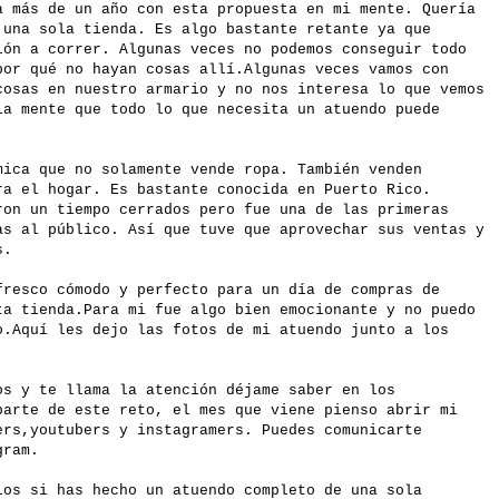
a más de un año con esta propuesta en mi mente. Quería
 una sola tienda. Es algo bastante retante ya que
ión a correr. Algunas veces no podemos conseguir todo
por qué no hayan cosas allí.Algunas veces vamos con
cosas en nuestro armario y no nos interesa lo que vemos
a mente que todo lo que necesita un atuendo puede
ica que no solamente vende ropa. También venden
ra el hogar. Es bastante conocida en Puerto Rico.
ron un tiempo cerrados pero fue una de las primeras
as al público. Así que tuve que aprovechar sus ventas y
s.
fresco cómodo y perfecto para un día de compras de
ta tienda.Para mi fue algo bien emocionante y no puedo
o.Aquí les dejo las fotos de mi atuendo junto a los
os y te llama la atención déjame saber en los
parte de este reto, el mes que viene pienso abrir mi
ers,youtubers y instagramers. Puedes comunicarte
gram.
ios si has hecho un atuendo completo de una sola