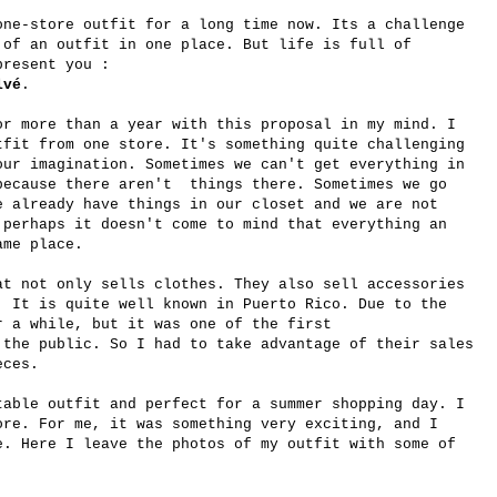
one-store outfit for a long time now. Its a challenge
 of an outfit in one place. But life is full of
present you :
lvé
.
or more than a year with this proposal in my mind. I
tfit from one store. It's something quite challenging
our imagination. Sometimes we can't get everything in
because there aren't things there. Sometimes we go
e already have things in our closet and we are not
 perhaps it doesn't come to mind that everything an
ame place.
t not only sells clothes. They also sell accessories
. It is quite well known in Puerto Rico. Due to the
r a while, but it was one of the first
 the public. So I had to take advantage of their sales
eces.
table outfit and perfect for a summer shopping day. I
ore. For me, it was something very exciting, and I
e. Here I leave the photos of my outfit with some of