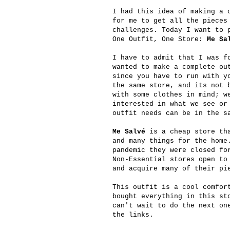
I had this idea of making a 
for me to get all the pieces
challenges. Today I want to 
One Outfit, One Store:
Me Sa
I have to admit that I was f
wanted to make a complete ou
since you have to run with y
the same store, and its not 
with some clothes in mind; w
interested in what we see or
outfit needs can be in the s
Me Salvé
is a cheap store tha
and many things for the home
pandemic they were closed fo
Non-Essential stores open to
and acquire many of their pi
This outfit is a cool comfor
bought everything in this st
can't wait to do the next on
the links.