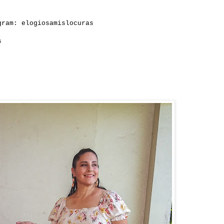
gram: elogiosamislocuras
s