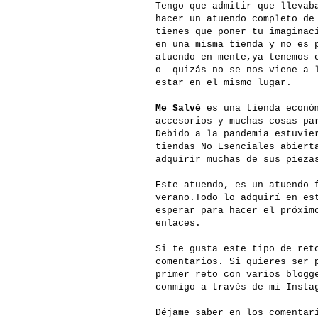
Tengo que admitir que llevab
hacer un atuendo completo de
tienes que poner tu imaginac
en una misma tienda y no es 
atuendo en mente,ya tenemos 
o quizás no se nos viene a l
estar en el mismo lugar.
Me Salvé
es una tienda económ
accesorios y muchas cosas pa
Debido a la pandemia estuvie
tiendas No Esenciales abiert
adquirir muchas de sus pieza
Este atuendo, es un atuendo 
verano.Todo lo adquirí en es
esperar para hacer el próxim
enlaces.
Si te gusta este tipo de ret
comentarios. Si quieres ser 
primer reto con varios blogg
conmigo a través de mi Insta
Déjame saber en los comentar