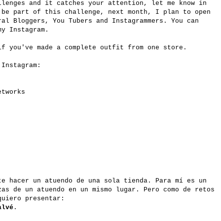
llenges and it catches your attention, let me know in
 be part of this challenge, next month, I plan to open
ral Bloggers, You Tubers and Instagrammers. You can
my Instagram.
if you've made a complete outfit from one store.
n Instagram:
etworks
te hacer un atuendo de una sola tienda. Para mí es un
zas de un atuendo en un mismo lugar. Pero como de retos
quiero presentar:
alvé
.