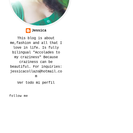
Jessica
This blog is about
me,fashion and all that I
love in life. Is fully
bilingual "Accolades to
my craziness" Because
craziness can be
beautiful. For inquiries:
jessicacollazo@hotmail.co
m
Ver todo mi perfil
follow me