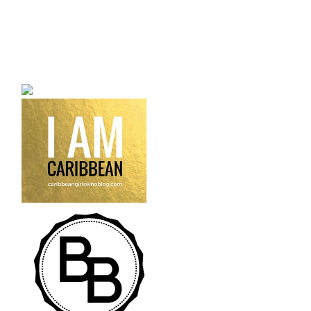
a bilingual personal style
fashion blog a blog that
talks about fashion,
trends and all its
craziness.