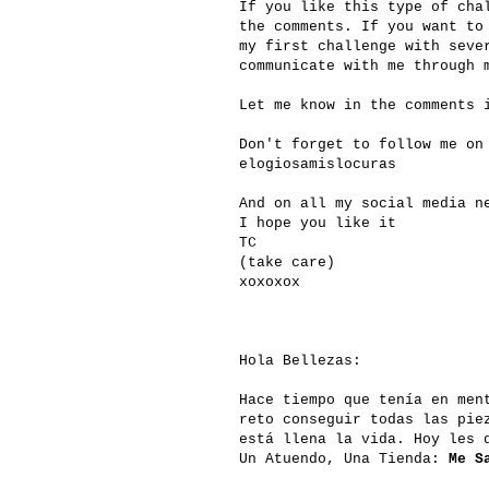
If you like this type of cha
the comments. If you want to
my first challenge with seve
communicate with me through 
Let me know in the comments 
Don't forget to follow me o
elogiosamislocuras
And on all my social media n
I hope you like it
TC
(take care)
xoxoxox
Hola Bellezas:
Hace tiempo que tenía en men
reto conseguir todas las pie
está llena la vida. Hoy les 
Un Atuendo, Una Tienda:
Me S