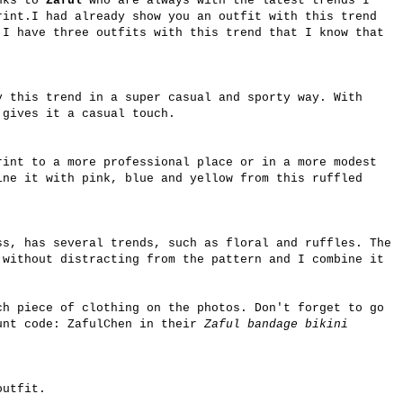
anks to
Zaful
who are always with the latest trends I
rint.I had already show you an outfit with this trend
y
I have three outfits with this trend that I know that
y this trend in a super casual and sporty way. With
 gives it a casual touch.
rint to a more professional place or in a more modest
ine it with pink, blue and yellow from this ruffled
ss, has several trends, such as floral and ruffles. The
 without distracting from the pattern and I combine it
ch piece of clothing on the photos. Don't forget to go
unt code: ZafulChen in their
Zaful bandage bikini
outfit.