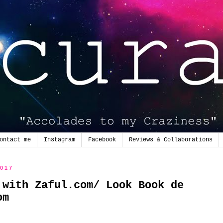
ontact me
Instagram
Facebook
Reviews & Collaborations
2017
 with Zaful.com/ Look Book de
om