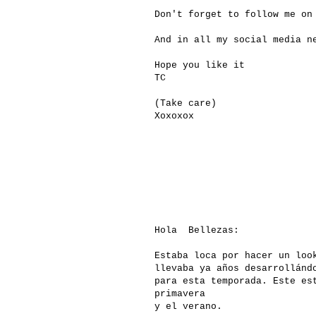
Don't forget to follow me on
And in all my social media n
Hope you like it
TC
(Take care)
Xoxoxox
Hola Bellezas:
Estaba loca por hacer un loo
llevaba ya años desarrollánd
para esta temporada. Este es
primavera
y el verano.