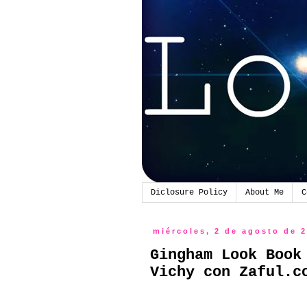
Diclosure Policy
About Me
C
miércoles, 2 de agosto de 
Gingham Look Book
Vichy con Zaful.c