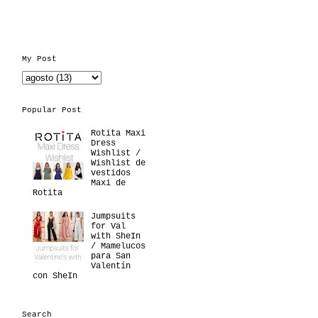
My Post
Popular Post
Rotita Maxi
Dress
Wishlist /
Wishlist de
vestidos
Maxi de
Rotita
Jumpsuits
for Val
with SheIn
/ Mamelucos
para San
Valentín
con SheIn
Search