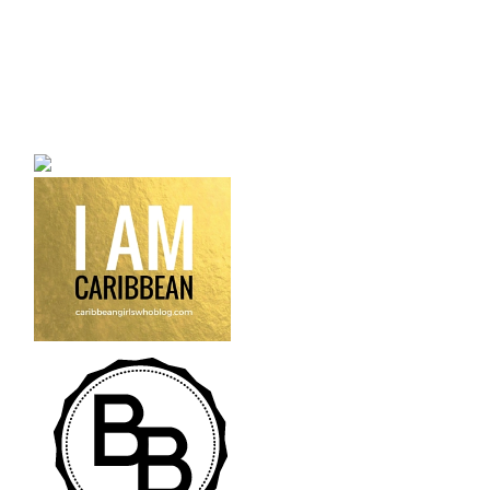
a bilingual personal style
fashion blog a blog that
talks about fashion,
trends and all its
craziness.