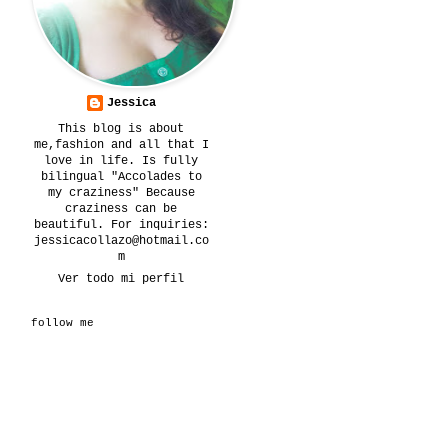
Jessica
This blog is about
me,fashion and all that I
love in life. Is fully
bilingual "Accolades to
my craziness" Because
craziness can be
beautiful. For inquiries:
jessicacollazo@hotmail.co
m
Ver todo mi perfil
follow me