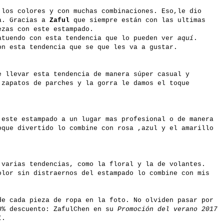
 los colores y con muchas combinaciones. Eso,le dio
a. Gracias a
Zaful
que siempre están con las ultimas
ezas con este estampado.
atuendo con esta tendencia que lo pueden ver
aquí
.
on esta tendencia
que se que les va a gustar.
e llevar esta tendencia de manera súper casual y
 zapatos de parches y la gorra le damos el toque
 este estampado a un lugar mas profesional o de manera
oque divertido lo combine con rosa ,azul y el amarillo
 varias tendencias, como la floral y la de volantes.
olor sin distraernos del estampado lo combine con mis
de cada pieza de ropa en la foto. No olviden pasar por
0% descuento: ZafulChen en su
Promoción del verano 2017
l
.