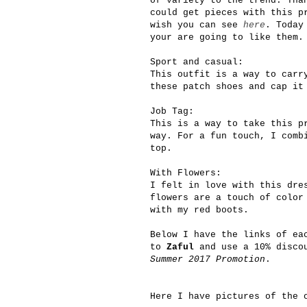
of variety to the trend. Th
could get pieces with this p
wish you can see
here
. Toda
your are going to like them.
Sport and casual:
This outfit is a way to carr
these patch shoes and cap it
Job Tag:
This is a way to take this p
way. For a fun touch, I comb
top.
With Flowers:
I felt in love with this dre
flowers are a touch of color
with my red boots.
Below I have the links of ea
to
Zaful
and use a 10% disco
Summer 2017 Promotion
.
Here I have pictures of the 