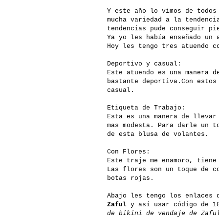
Y este año lo vimos de todos
mucha variedad a la t
endenci
tendencias pude conseguir pi
Ya yo les había enseñado un 
Hoy
les tengo tres atuendo c
Deportivo y casual:
Este atuendo es una manera d
bastante deportiva.Con estos
casual.
Etiqueta de Trabajo:
Esta es una manera de llevar
mas modesta. Para darle un t
de esta blusa de volantes.
Con Flores:
Este traje me enamoro, tiene
Las flores son un toque de c
botas rojas.
Abajo les tengo los enlaces 
Zaful
y así usar código de 1
de bikini de vendaje de Zafu