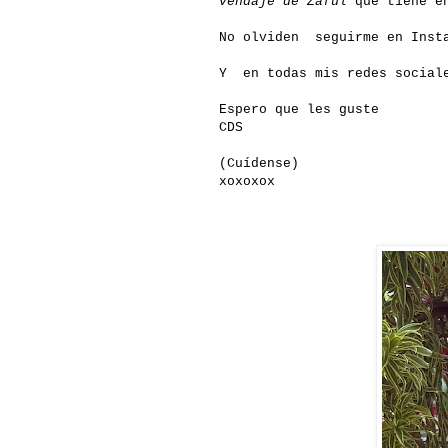
vendaje de Zaful
que tiene en
No olviden seguirme en Insta
Y en todas mis redes social
Espero que les guste
CDS
(Cuídense)
xoxoxox