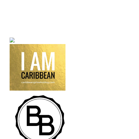
a bilingual personal style
fashion blog a blog that
talks about fashion,
trends and all its
craziness.