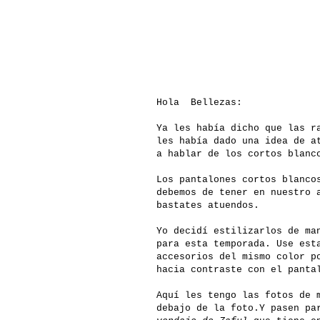
Hola Bellezas:
Ya les había dicho que las r
les había dado una idea de a
a hablar de los cortos blanc
Los pantalones cortos blanco
debemos de tener en nuestro 
bastates atuendos.
Yo decidí estilizarlos de ma
para esta temporada. Use est
accesorios del mismo color p
hacia contraste con el panta
Aquí les tengo las fotos de 
debajo de la foto.Y pasen p