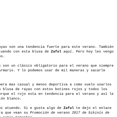
ayas son una tendencia fuerte para este verano. También
tuendo con esta blusa de
Zaful
aquí
. Pero hoy les vengo
os.
s son un clásico obligatorio para el verano que siempre
armario. Y lo podemos usar de mil maneras y sacarle
nera mas casual y menos deportiva a como suelo usarlos
a blusa de rayas con estos botines rojos y todos los
orque el rojo esta en tendencia para el verano y así le
lón blanco.
mi atuendo. Si e gusta algo de
Zaful
te dejo el enlace
ara que vean su
Promoción de verano 2017 de bikinís de