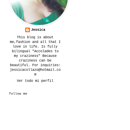
Jessica
This blog is about
me,fashion and all that I
love in life. Is fully
bilingual "Accolades to
my craziness" Because
craziness can be
beautiful. For inquiries:
jessicacollazo@hotmail.co
m
Ver todo mi perfil
follow me