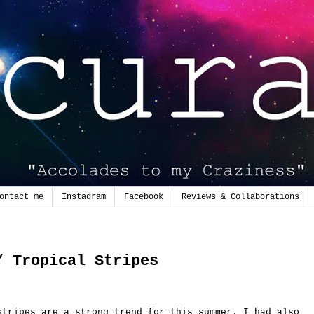
ontact me
Instagram
Facebook
Reviews & Collaborations
/ Tropical Stripes
stripes are a strong trend for this summer. I had also