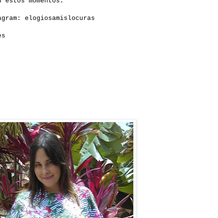
 estos momentos.
gram: elogiosamislocuras
es