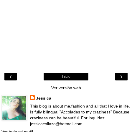
‹
›
Inicio
Ver versión web
Jessica
This blog is about me,fashion and all that I love in life.
Is fully bilingual "Accolades to my craziness" Because
craziness can be beautiful. For inquiries:
jessicacollazo@hotmail.com
Ver todo mi perfil