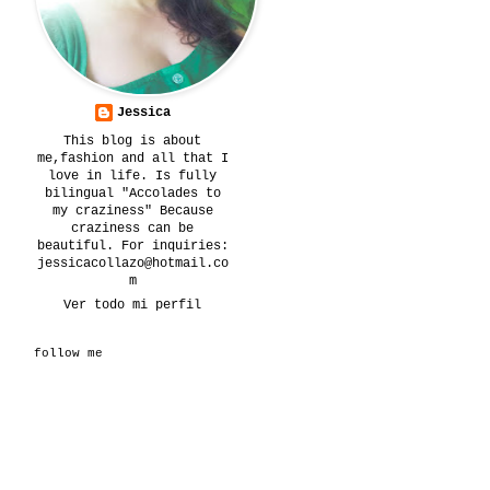
Jessica
This blog is about
me,fashion and all that I
love in life. Is fully
bilingual "Accolades to
my craziness" Because
craziness can be
beautiful. For inquiries:
jessicacollazo@hotmail.co
m
Ver todo mi perfil
follow me