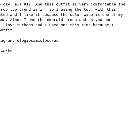
e day Fall #17. And this outfit is very comfortable and
 crop top trend is in so I using the top with this
sted and I like it because the color wine is one of my
son. Also, I use the emerald green and as you can
 I love turbans and I used one this time because I
outfit.
stagram:
elogiosamislocuras
tworks