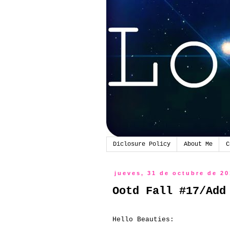
Diclosure Policy
About Me
C
jueves, 31 de octubre de 2
Ootd Fall #17/Add
Hello Beauties: