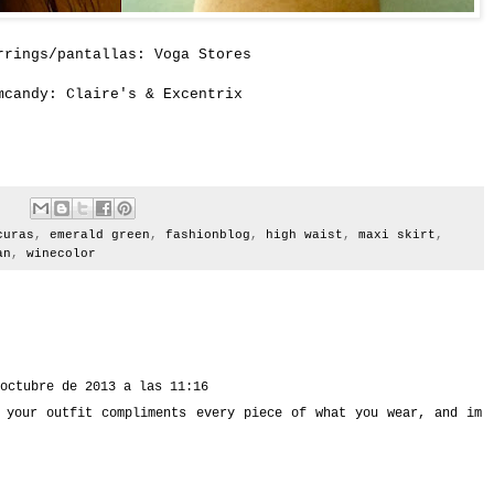
rrings/pantallas: Voga Stores
mcandy: Claire's & Excentrix
curas
,
emerald green
,
fashionblog
,
high waist
,
maxi skirt
,
an
,
winecolor
octubre de 2013 a las 11:16
 your outfit compliments every piece of what you wear, and im