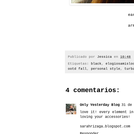
ea
ar
Publicado por
Jessica
en
10:48
Etiquetas:
black
,
elogiosamislo
ootd fall
,
personal style
,
turb
4 comentarios:
Only Yesterday Blog
31 de 
love it! every element in
loving your accessories!
sarahrizaga.blogspot.com
Responder