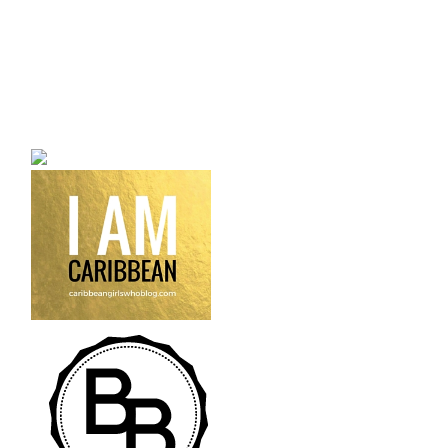
a bilingual personal style
fashion blog a blog that
talks about fashion,
trends and all its
craziness.