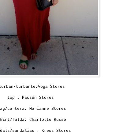
turban/turbante:Voga Stores
top :
Pacsun Stores
bag/cartera:
Marianne Stores
skirt/falda:
Charlotte Russe
ndals/sandalias :
Kress Stores