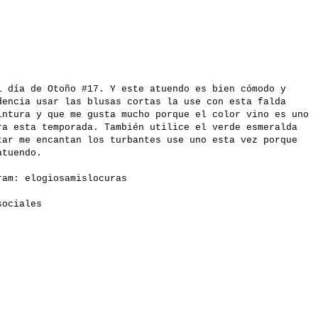
l día de Otoño #17. Y este atuendo es bien cómodo y
dencia usar las blusas cortas la use con esta falda
intura y que me gusta mucho porque el color vino es uno
ra esta temporada. También utilice el verde esmeralda
tar me encantan los turbantes use uno esta vez porque
atuendo.
gram:
elogiosamislocuras
 sociales