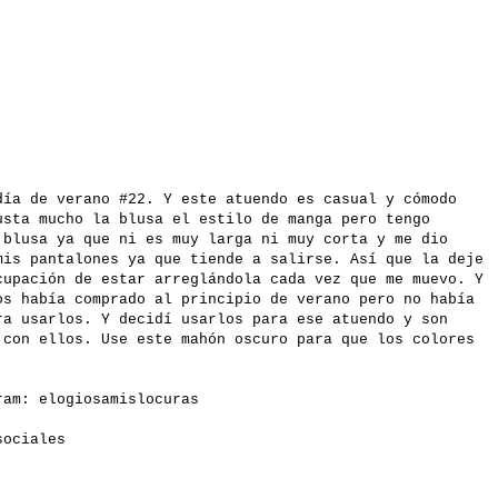
día de verano #22. Y este atuendo es casual y cómodo
usta mucho la blusa el estilo de manga pero tengo
 blusa ya que ni es muy larga ni muy corta y me dio
mis pantalones ya que tiende a salirse. Así que la deje
cupación de estar arreglándola cada vez que me muevo. Y
os había comprado al principio de verano pero no había
ra usarlos. Y decidí usarlos para ese atuendo y son
 con ellos. Use este mahón oscuro para que los colores
gram:
elogiosamislocuras
 sociales