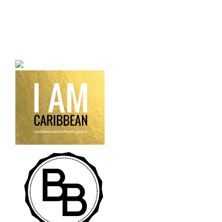
a bilingual personal style
fashion blog a blog that
talks about fashion,
trends and all its
craziness.