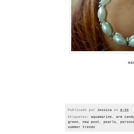
ea
Publicado por
Jessica
en
8:33
Etiquetas:
aquamarine
,
arm cand
green
,
new post
,
pearls
,
person
summer trends