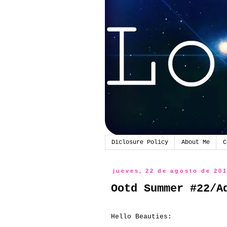
Diclosure Policy
About Me
C
jueves, 22 de agosto de 20
Ootd Summer #22/A
Hello Beauties: