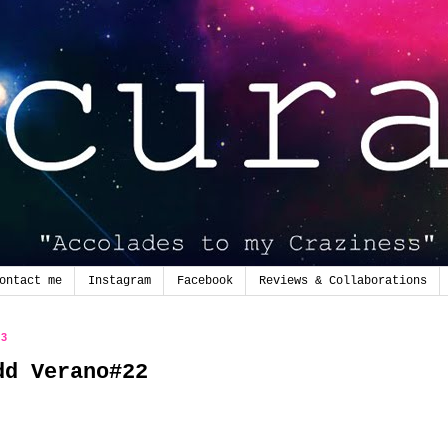
ontact me
Instagram
Facebook
Reviews & Collaborations
13
dd Verano#22