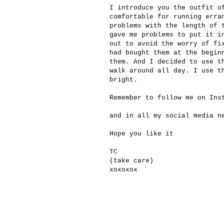
I introduce you the outfit o
comfortable for running erra
problems with the length of 
gave me problems to put it i
out to avoid the worry of fi
had bought them at the begin
them. And I decided to use t
walk around all day. I use t
bright.
Remember to follow me on In
and in all my social media n
Hope you like it
TC
(take care)
xoxoxox