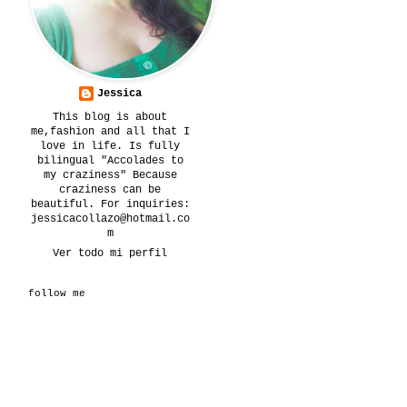
Jessica
This blog is about
me,fashion and all that I
love in life. Is fully
bilingual "Accolades to
my craziness" Because
craziness can be
beautiful. For inquiries:
jessicacollazo@hotmail.co
m
Ver todo mi perfil
follow me