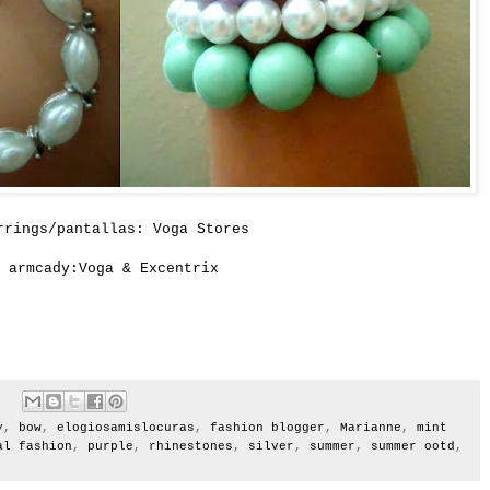
rrings/pantallas: Voga Stores
armcady:Voga & Excentrix
y
,
bow
,
elogiosamislocuras
,
fashion blogger
,
Marianne
,
mint
al fashion
,
purple
,
rhinestones
,
silver
,
summer
,
summer ootd
,