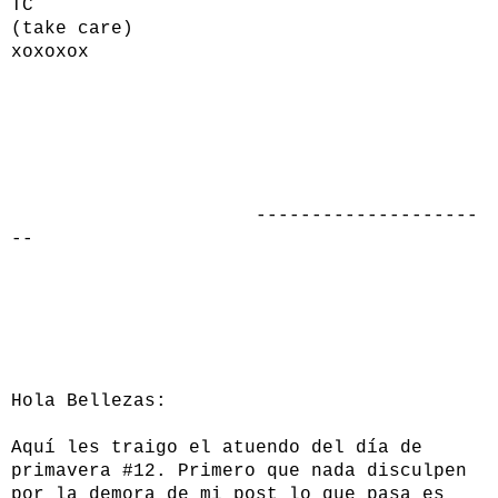
TC
(take care)
xoxoxox
--------------------
--
Hola Bellezas:
Aquí les traigo el atuendo del día de
primavera #12. Primero que nada disculpen
por la demora de mi post lo que pasa es