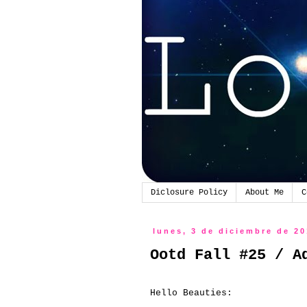
Diclosure Policy
About Me
C
lunes, 3 de diciembre de 2
Ootd Fall #25 / A
Hello Beauties: