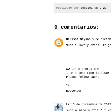
Publicado por
Jessica
en
6:26
9 comentarios:
Nerissa Sayson
3 de diciem
Such a lovely dress. It g
www.fashionerza.com
I am a long time follower
Please follow back.
<3
Responder
Lan
3 de diciembre de 2012
such a nice outfit *_* y