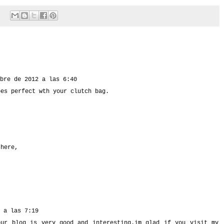
bre de 2012 a las 6:40
oes perfect wth your clutch bag.
 here,
 a las 7:19
our blog is very good and interesting.im glad if you visit my