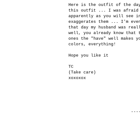
Here is the outfit of the da
this outfit ... I was afraid
apparently as you will see i
exaggerates them ... I'm eve
that day my husband was real
well, you already know that 
ones the "have" well makes y
colors, everything!
Hope you like it
TC
(Take care)
xoxoxox
-----------