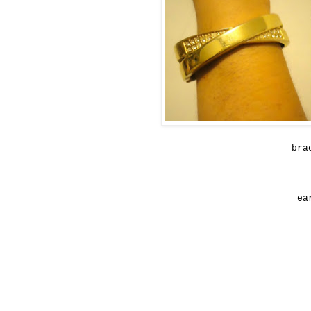
bra
ea