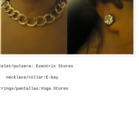
celet/pulsera: Exentrix Stores
necklace/collar:E-bay
rrings/pantallas:Voga Stores