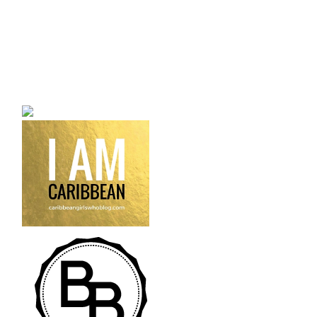
a bilingual personal style
fashion blog a blog that
talks about fashion,
trends and all its
craziness.