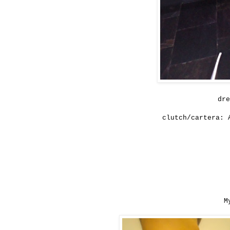
dre
clutch/cartera: 
M