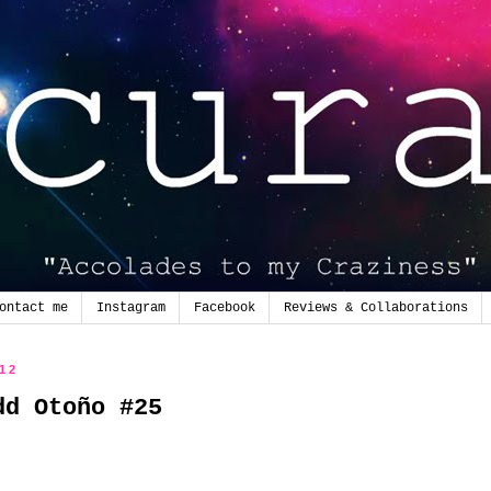
ontact me
Instagram
Facebook
Reviews & Collaborations
012
dd Otoño #25