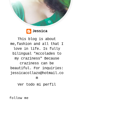
Jessica
This blog is about
me,fashion and all that I
love in life. Is fully
bilingual "Accolades to
my craziness" Because
craziness can be
beautiful. For inquiries:
jessicacollazo@hotmail.co
m
Ver todo mi perfil
follow me