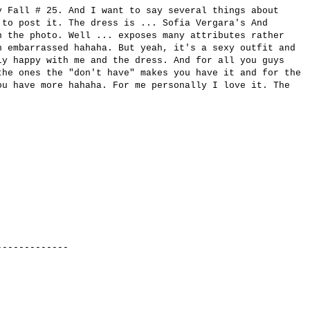
y Fall # 25. And I want to say several things about
 to post it. The dress is ... Sofia Vergara's And
n the photo. Well ... exposes many attributes rather
n embarrassed hahaha. But yeah, it's a sexy outfit and
ly happy with me and the dress. And for all you guys
the ones the "don't have" makes you have it and for the
ou have more hahaha. For me personally I love it. The
-----